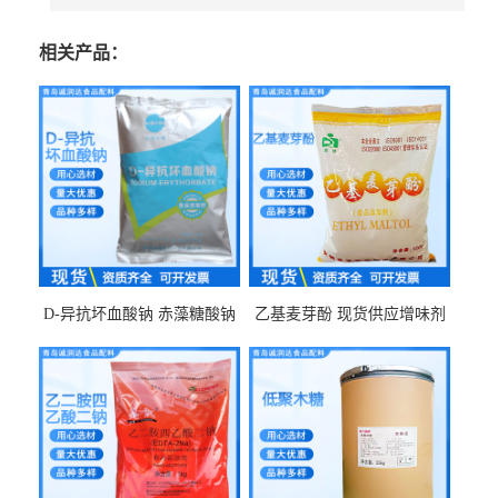
相关产品：
D-异抗坏血酸钠 赤藻糖酸钠
乙基麦芽酚 现货供应增味剂
食品级现货供应
食品级 量大优惠