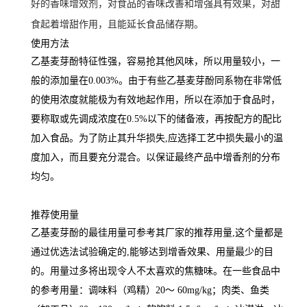
好的香味增效剂，对食品的香味改善和增强具有效果，对甜
食起着增甜作用，且能延长食品储存期。
使用方法
乙基麦芽酚特征性强，容易抢其他风味，所以用量较小，一
般的添加量在0.003%。由于有些乙基麦芽酚同系物在非常低
的使用浓度就能极为有效地起作用，所以在添加于食品时，
要称取或先调成浓度在0.5%以下的储备液，再按配方的配比
加入食品。为了防止其升华损失,应选择工艺中损失最小的温
度加入，而且要充分混合。以保证最终产品中增香剂的分布
均匀。
推荐使用量
乙基麦芽酚的最徍用量可参考其厂家的推荐用量,这个量都是
通过优选法试验确定的,能够达到增香效果、用量最少的目
的。用量过多将出现令人不太喜欢的焦糖味。在一些食品中
的参考用量：调味料（鸡精）20～ 60mg/kg；肉类、鱼类