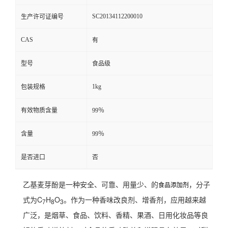
SC20134112200010
生产许可证编号
CAS
有
型号
食品级
1kg
包装规格
有效物质含量
99％
含量
99％
是否进口
否
乙基麦芽酚是一种安全、可靠、用量少、的
，分子
食品添加剂
式为C
H
O
。作为一种香味改良剂、增香剂，应用越来越
7
8
3
广泛，是烟草、食品、饮料、香精、果酒、日用化妆品等良