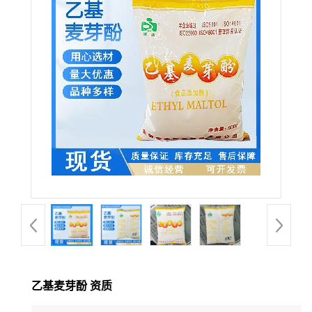
乙基麦芽酚 资质