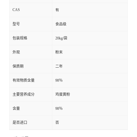
CAS
有
型号
食品级
包装规格
20kg/袋
外观
粉末
保质期
二年
有效物质含量
98％
主要营养成分
鸡蛋黄粉
含量
98％
是否进口
否