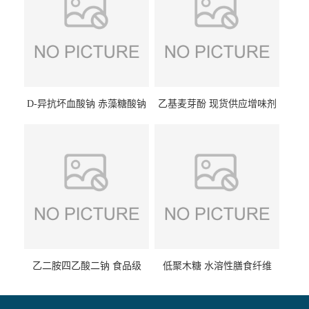
D-异抗坏血酸钠 赤藻糖酸钠
乙基麦芽酚 现货供应增味剂
食品级现货供应
食品级 量大优惠
乙二胺四乙酸二钠 食品级
低聚木糖 水溶性膳食纤维
EDTA二钠 现货量大价优
25kg/袋