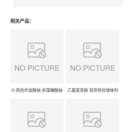
相关产品：
D-异抗坏血酸钠 赤藻糖酸钠
乙基麦芽酚 现货供应增味剂
食品级现货供应
食品级 量大优惠