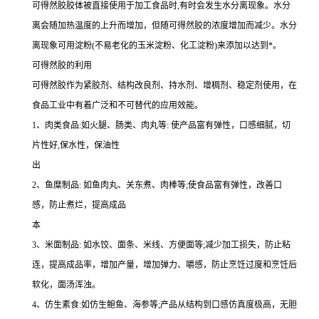
可得然胶胶体被直接使用于加工食品时,有时会发生水分离现象。水分
离会随加热温度的上升而增加，但随可得然胶的浓度增加而减少。水分
离现象可用淀粉(不易老化的玉米淀粉、化工淀粉)来添加以达到*。
可得然胶的利用
可得然胶作为紧胶剂、结构改良剂、持水剂、增稠剂、稳定剂使用，在
食品工业中有着广泛和不可替代的应用效能。
1、肉类食品:如火腿、肠类、肉丸等: 使产品富有弹性，口感细腻，切
片性好,保水性，保油性
出
2、鱼糜制品: 如鱼肉丸、关东煮、肉棒等;使食品富有弹性，改善口
感，防止煮烂，提高成品
本
3、米面制品: 如水饺、面条、米线、方便面等;减少加工损失，防止粘
连，提高成品率，增加产量，增加弹力、嚼感，防止烹饪过度和烹饪后
软化，面汤浑浊。
4、仿生素食:如仿生鲍鱼、海参等;产品从结构到口感仿真度极高，无胆