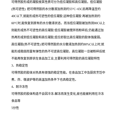
可得然胶形成的凝胶按其性质可分为低位凝胶和高位凝胶。低位凝胶
(热可逆性): 把可得然胶的水分散液加热到约55°C~65C后再降温至约
40C以下,就能形成热可逆性的低位凝胶:这种低位凝胶 再被加热到约
60°C时,能恢复到原有的水分散液状态，而当低位凝胶被加热到80C以上
则能形成热不可逆性的高位凝胶:低位凝胶被搅拌而粉碎后,仍能通过加
热再形成到低位凝胶和高位凝胶;低位舒胶比高位凝胶的胶体强度弱。
高位凝胶(热不可逆性):把可得然胶的水分散液加热到约80%C以上时,就
能形成稳固而富有弹性的热不可逆高位凝胶，高位凝胶一旦被粉碎后就
不能再恢复到原状在食品加工业,主要利用可得然胶的高位凝胶特性
3、热稳定性
可得然胶的胶体对热具有很强的稳定性能。在食品加工中及厨房烹饪中
煮、炸、微波炉等的高温加热条件下也具稳定性。
4、耐冷冻性
可得然胶的胶体构造不会因冷冻-解冻而发生变化,故也能被利用在冷冻
食品等
5分性