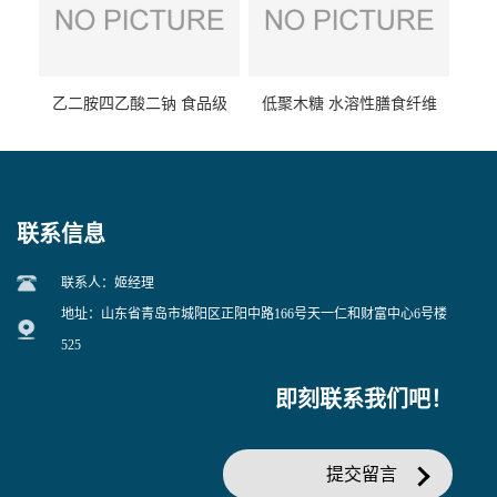
乙二胺四乙酸二钠 食品级
低聚木糖 水溶性膳食纤维
EDTA二钠 现货量大价优
25kg/袋
联系信息
联系人：姬经理
地址：山东省青岛市城阳区正阳中路166号天一仁和财富中心6号楼
525
即刻联系我们吧！
提交留言