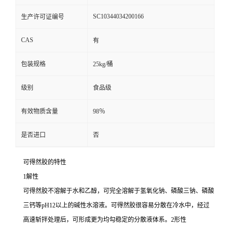
SC10344034200166
生产许可证编号
CAS
有
包装规格
25kg/桶
级别
食品级
有效物质含量
98％
是否进口
否
可得然胶的特性
1解性
可得然胶不溶解于水和乙醇，可完全溶解于氢氧化钠、磷酸三钠、磷酸
三钙等pH12以上的碱性水溶液。可得然胶很容易分散在冷水中，经过
高速斩拌处理后，可形成更为均勾稳定的分散液体系。2形性