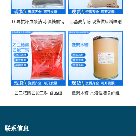
D-异抗坏血酸钠 赤藻糖酸钠
乙基麦芽酚 现货供应增味剂
食品级现货供应
食品级 量大优惠
乙二胺四乙酸二钠 食品级
低聚木糖 水溶性膳食纤维
EDTA二钠 现货量大价优
25kg/袋
联系信息