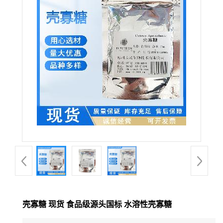
壳寡糖 现货 食品级源头国标 水溶性壳寡糖