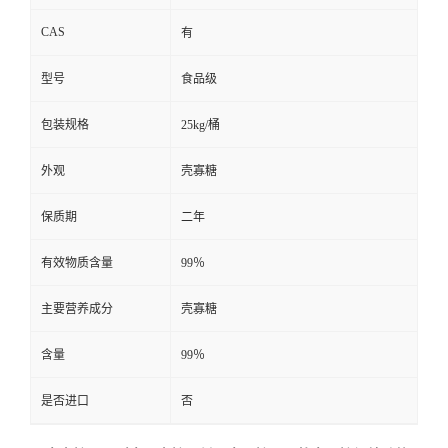
CAS
有
型号
食品级
包装规格
25kg/桶
外观
壳寡糖
保质期
二年
有效物质含量
99％
主要营养成分
壳寡糖
含量
99％
是否进口
否