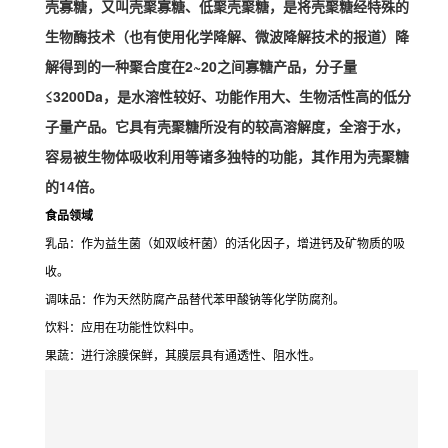
壳寡糖，又叫壳聚寡糖、低聚壳聚糖，是将壳聚糖经特殊的
生物酶技术（也有使用化学降解、微波降解技术的报道）降
解得到的一种聚合度在2~20之间寡糖产品，分子量
≤3200Da，是水溶性较好、功能作用大、生物活性高的低分
子量产品。它具有壳聚糖所没有的较高溶解度，全溶于水，
容易被生物体吸收利用等诸多独特的功能，其作用为壳聚糖
的14倍。
食品领域
乳品：作为益生菌（如双岐杆菌）的活化因子，增进钙及矿物质的吸
收。
调味品：作为天然防腐产品替代苯甲酸钠等化学防腐剂。
饮料：应用在功能性饮料中。
果蔬：进行涂膜保鲜，其膜层具有通透性、阻水性。