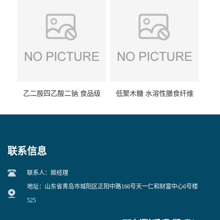
乙二胺四乙酸二钠 食品级
低聚木糖 水溶性膳食纤维
EDTA二钠 现货量大价优
25kg/袋
联系信息
联系人：姬经理
地址：山东省青岛市城阳区正阳中路166号天一仁和财富中心6号楼
525