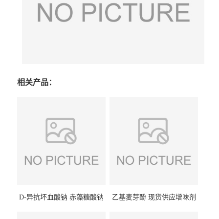
相关产品：
D-异抗坏血酸钠 赤藻糖酸钠
乙基麦芽酚 现货供应增味剂
食品级现货供应
食品级 量大优惠