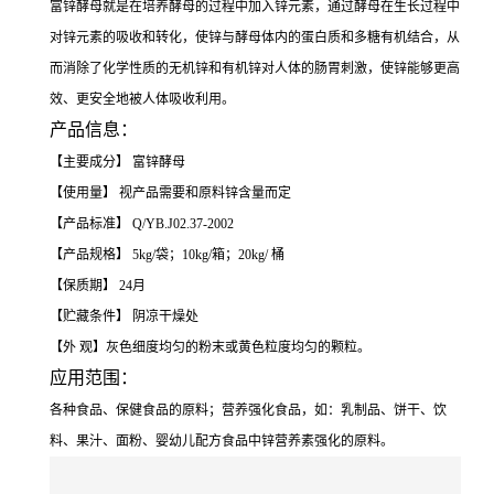
富锌酵母就是在培养酵母的过程中加入锌元素，通过酵母在生长过程中
对锌元素的吸收和转化，使锌与酵母体内的蛋白质和多糖有机结合，从
而消除了化学性质的无机锌和有机锌对人体的肠胃刺激，使锌能够更高
效、更安全地被人体吸收利用。
产品信息：
【主要成分】 富锌酵母
【使用量】 视产品需要和原料锌含量而定
【产品标准】 Q/YB.J02.37-2002
【产品规格】 5kg/袋；10kg/箱；20kg/ 桶
【保质期】 24月
【贮藏条件】 阴凉干燥处
【外 观】灰色细度均匀的粉末或黄色粒度均匀的颗粒。
应用范围：
各种食品、保健食品的原料；营养强化食品，如：乳制品、饼干、饮
料、果汁、面粉、婴幼儿配方食品中锌营养素强化的原料。