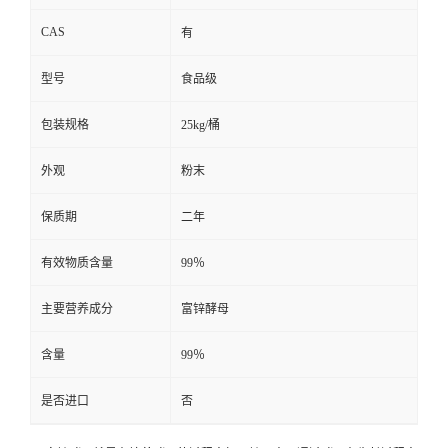
CAS
有
型号
食品级
包装规格
25kg/桶
外观
粉末
保质期
二年
有效物质含量
99％
主要营养成分
富锌酵母
含量
99％
是否进口
否