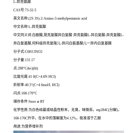
L-异亮氨酸
CAS号:73-32-5
英文名称:(2S 3S)-2-Amino-3-methylpentanoic acid
中文名称:L-异亮氨酸
中文同义词:白胺酸,晃亮复酸异白复酸·异亮氨酸L-异白复酸-异亮复酸L-
异白复基酸,何料级异亮复陵儿-异闪白氨基酸儿一异内白复基酸
分子式:C6H13NO2
分子量:131.17
点:288°Cdec)(lit)
比旋光度:41 0(C=4.6N HCI)
折射率:40.5°(C=4 6mol/L HCI)
闪点:168-170°C
储存条件:Store at RT
化学性质:为白色结最或结晶性粉末，无臭，味微苦。mp284C(分解)，
168-170C升华，在水中的落解度为4.12%，极准溶于乙醇
用途:为营养增补剂