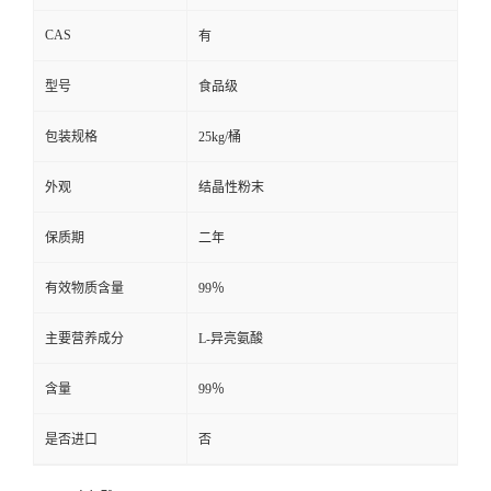
CAS
有
型号
食品级
包装规格
25kg/桶
外观
结晶性粉末
保质期
二年
有效物质含量
99％
主要营养成分
L-异亮氨酸
含量
99％
是否进口
否