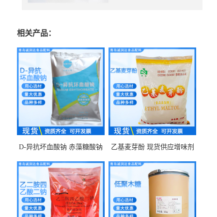
相关产品：
D-异抗坏血酸钠 赤藻糖酸钠
乙基麦芽酚 现货供应增味剂
食品级现货供应
食品级 量大优惠