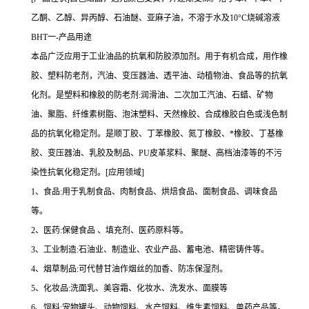
乙酮、乙醇、异丙醇、石油醚、亚麻子油，不溶于水及10°C烧碱溶液
BHT一-产品用途
本品广泛应用于工业油品的抗氧和防胶添加剂。用于有机合成，用作橡
胶、塑料防老剂，汽油、变压器油、透平油、动植物油、食品等的抗氧
化剂。是塑料和橡胶的防老剂:润滑油、二次加工汽油、石蜡、矿物
油、聚脂、纤维素树脂、泡沫塑料、天然橡胶、合成橡胶白色或浅色制
品的抗氧化稳定剂。是顺丁胶、丁苯橡胶、氮丁橡胶、*橡胶、丁基橡
胶、变压器油、乳胶及制品、PU皮革浆料、聚醚、高档油漆等的不污
染性抗氧化稳定剂。[应用领域]
1、食品:用于乳制食品、肉制食品、烘焙食品、面制食品、调味食品
等。
2、医药:保健食品 、填充剂、医药原料等。
3、工业制造:石油业、制造业、农业产品、蓄电池、精密铸件等。
4、烟草制品:可代替甘油作烟丝的加香、防冻保湿剂。
5、化妆品:洗面乳、美容霜、化妆水、洗发水、面膜等
6、饲料:宠物罐头、动物饲料、水产饲料、维生素饲料、兽药产品等。