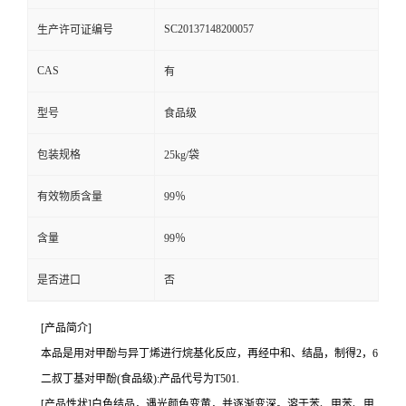
SC20137148200057
生产许可证编号
CAS
有
型号
食品级
包装规格
25kg/袋
有效物质含量
99％
含量
99％
是否进口
否
[产品简介]
本品是用对甲酚与异丁烯进行烷基化反应，再经中和、结晶，制得2，6
二叔丁基对甲酚(食品级):产品代号为T501.
[产品性状]白色结品，遇光颜色变黄，并逐渐变深。溶于苯、甲苯、甲