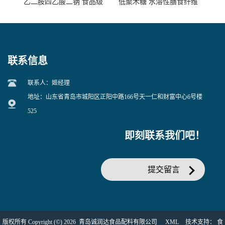
乙二胺四乙酸二钠 食品级
低聚木糖 水溶性膳食纤维
EDTA二钠 现货量大价优
25kg/袋
联系信息
联系人：姬经理
地址：山东省青岛市城阳区正阳中路166号天一仁和财富中心6号楼
525
即刻联系我们吧！
提交留言
版权所有 Copyright (©) 2026
青岛诚润达食品配料有限公司
XML
技术支持：
食