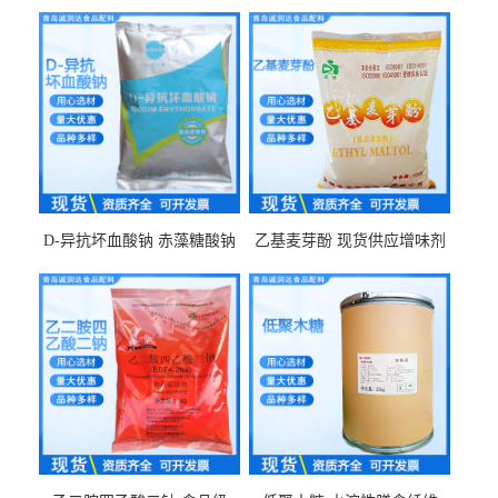
D-异抗坏血酸钠 赤藻糖酸钠
乙基麦芽酚 现货供应增味剂
食品级现货供应
食品级 量大优惠