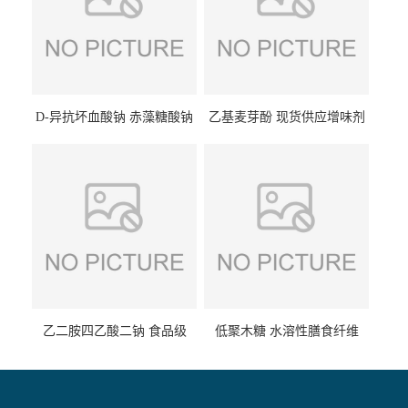
D-异抗坏血酸钠 赤藻糖酸钠
乙基麦芽酚 现货供应增味剂
食品级现货供应
食品级 量大优惠
乙二胺四乙酸二钠 食品级
低聚木糖 水溶性膳食纤维
EDTA二钠 现货量大价优
25kg/袋