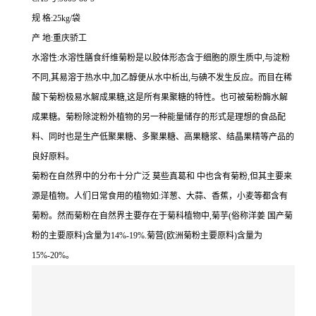
规 格:25kg/袋
产 地:重庆骄工
水溶性:水溶性膳食纤维菊粉是以胶体形态含于细胞的原生质中,与淀粉
不同,其易溶于热水中,加乙醇便从水中析出,与碘不发生反应。而目在稀
酸下菊粉极易水解成果糖,这是所有果聚糖的特性。也可被菊粉酶水解
成果糖。菊粉除淀粉外植物的另一种能量储存的形式是理想的食品配
料、同时也是生产低聚果糖、多聚果糖、高果糖浆、结晶果精等产品的
良好原料。
菊粉在自然界中的分布十分广泛 莫些真葛和 中也含有菊粉,但其主要来
源是植物。人们日常食用的植物如:洋葱、大蒜、香蕉，小麦等都含有
菊粉。然而菊粉在自然界主要存在于菊科植物中,菊芋(俗称洋姜 国产菊
粉的主要原料)含量为14%-19%.菊营(欧洲菊粉主要原料)含量为
15%-20%。