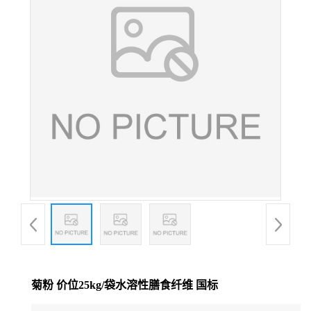
菊粉 价位25kg/袋水溶性膳食纤维 国标