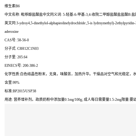
维生素B6
中文名称: 毗哆醇盐酸盐中文同义词: 5-轻基-6-甲基-3,4-收院二甲醇盐酸盐盐酸B:盐酸呲哆
英文同:3-ydroy4,5-dinethylol-alphapieolinelydrochlride:,5-is lydrnymethyl)-2ethylpyridin-
aderoxine
CAS号: 58-56-0
分子式: C8H12C1N03
分子里: 205.64
EINECS号: 200-386-2
化学性质:白色结晶性粉末，无臭，味酸苦，加热升华。干燥品对空气和光稳定，水
含里:99%
标准:BP2015/USP38
用途: 营养增补剂。政质奶粉中添加量0.1mg/100g; 成人每日需要量1.5-2mg限量:要幼儿食品,