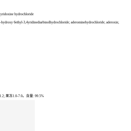
 hydrochloride
hydroxy 6ethyl-3,4yridinediarbinolhydrochloride; aderominehydrochloride; aderoxin;
果冻1.0-7.0。含量: 99.5%