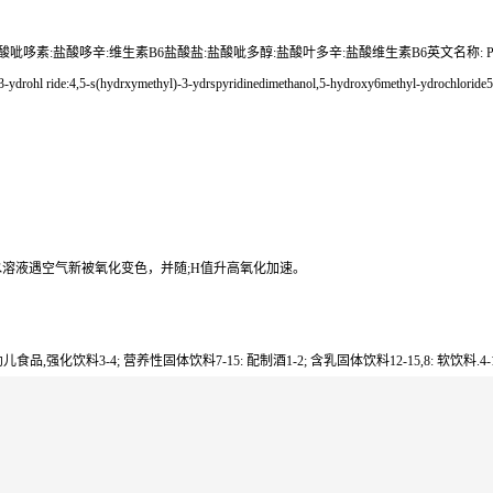
素:盐酸哆辛:维生素B6盐酸盐:盐酸呲多醇:盐酸叶多辛:盐酸维生素B6英文名称: Pyridoxine
3-ydrohl ride:4,5-s(hydrxymethyl)-3-ydrspyridinedimethanol,5-hydroxy6methyl-ydrochloride5-
溶液遇空气新被氧化变色，并随;H值升高氧化加速。
强化饮料3-4; 营养性固体饮料7-15: 配制酒1-2; 含乳固体饮料12-15,8: 软饮料.4-1.2; 