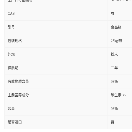
SC106371482
生产许可证编号
CAS
有
型号
食品级
包装规格
25kg/袋
外观
粉末
保质期
二年
有效物质含量
98％
主要营养成分
维生素B6
含量
98％
是否进口
否