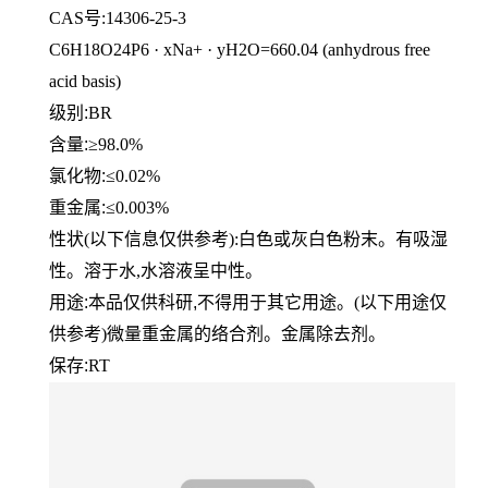
CAS号:14306-25-3
C6H18O24P6 · xNa+ · yH2O=660.04 (anhydrous free
acid basis)
级别:
BR
含量:
≥98.0%
氯化物:
≤0.02%
重金属:
≤0.003%
性状
(以下信息仅供参考):白色或灰白色粉末。有吸湿
性。溶于水,水溶液呈中性。
用途:本品仅供科研,不得用于其它用途。
(以下用途仅
供参考)微量重金属的络合剂。金属除去剂。
保存:
RT