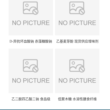
D-异抗坏血酸钠 赤藻糖酸钠
乙基麦芽酚 现货供应增味剂
食品级现货供应
食品级 量大优惠
乙二胺四乙酸二钠 食品级
低聚木糖 水溶性膳食纤维
EDTA二钠 现货量大价优
25kg/袋