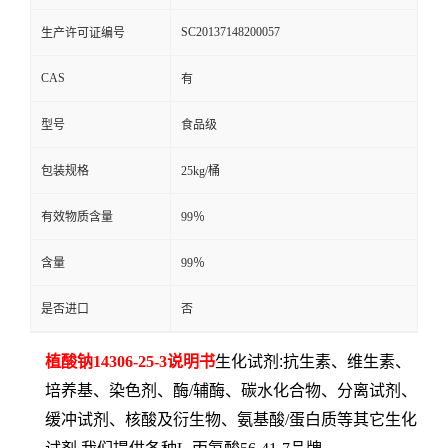
SC20137148200057
生产许可证编号
CAS
有
型号
食品级
包装规格
25kg/桶
有效物质含量
99％
含量
99％
是否进口
否
植酸钠
14306-25-3说明书
生化试剂:抗生素、维生素、
培养基、染色剂、酶
/辅酶、碳水化合物、分离试剂、
缓冲试剂、核酸及衍生物、氨基酸/蛋白质等其它生化