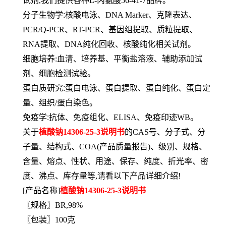
试剂,我们提供各种L-丙氨酸56-41-7品牌。
分子生物学:核酸电泳、
DNA Marker、克隆表达、
PCR/Q-PCR、RT-PCR、基因组提取、质粒提取、
RNA提取、DNA纯化回收、核酸纯化相关试剂。
细胞培养:血清、培养基、平衡盐溶液、辅助添加试
剂、细胞检测试验。
蛋白质研究:蛋白电泳、蛋白提取、蛋白纯化、蛋白定
量、组织
/蛋白染色。
免疫学:抗体、免疫组化、
ELISA、免疫印迹WB。
关于
植酸钠
14306-25-3说明书
的
CAS号、分子式、分
子量、结构式、COA(产品质量报告)、级别、规格、
含量、熔点、性状、用途、保存、纯度、折光率、密
度、沸点、库存量等,请看以下产品详细介绍!
[
产品名称
]
植酸钠
14306-25-3说明书
〖规格〗
BR,98%
〖包装〗
100克