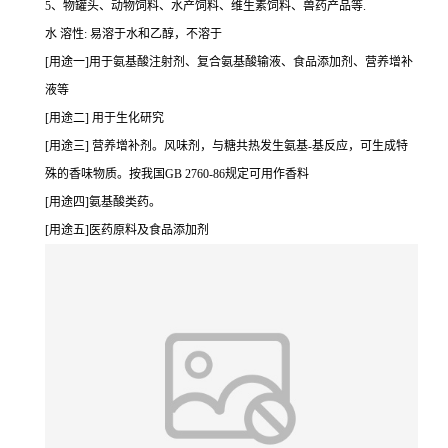
5、物罐头、动物饲料、水产饲料、维生素饲料、兽药产品等.
水 溶性: 易溶于水和乙醇，不溶于
[用途一]用于氨基酸注射剂、复合氨基酸输液、食品添加剂、营养增补
液等
[用途二] 用于生化研究
[用途三] 营养增补剂。风味剂，与糖共热发生氨基-基反应，可生成特
殊的香味物质。按我国GB 2760-86规定可用作香料
[用途四]氨基酸类药。
[用途五]医药原料及食品添加剂