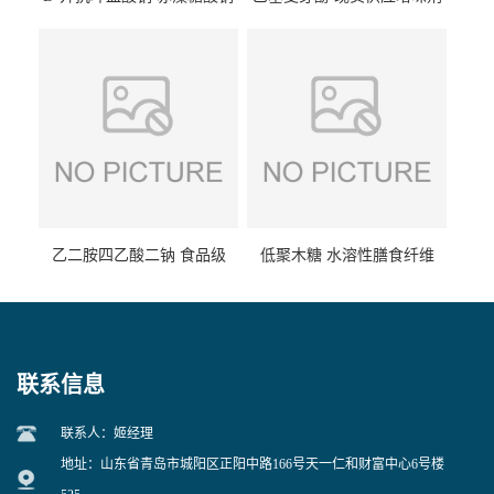
食品级现货供应
食品级 量大优惠
乙二胺四乙酸二钠 食品级
低聚木糖 水溶性膳食纤维
EDTA二钠 现货量大价优
25kg/袋
联系信息
联系人：姬经理
地址：山东省青岛市城阳区正阳中路166号天一仁和财富中心6号楼