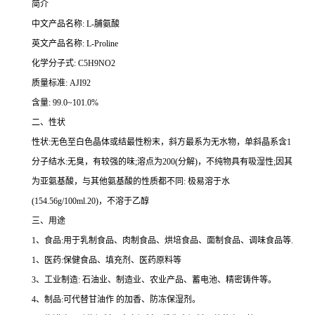
简介
中文产品名称: L-脯氨酸
英文产品名称: L-Proline
化学分子式: C5H9NO2
质量标准: AJI92
含量: 99.0~101.0%
二、性状
性状:无色至白色晶体或结最性粉末，斜方最系为无水物，单斜晶系含1
分子结水:无臭，有较强的味;溶点为200(分解)，不纯物具有吸湿性;因其
为亚氨基酸，与其他氨基酸的性质都不同: 极易溶于水
(154.56g/100ml.20)，不溶于乙醇
三、用途
1、食品:用于乳制食品、肉制食品、烘培食品、面制食品、调味食品等.
1、医药:保健食品、填充剂、医药原料等
3、工业制造: 石油业、制造业、农业产品、蓄电池、精密铸件等。
4、制品:可代替甘油作 的加香、防冻保湿剂。