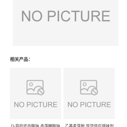
相关产品：
D-异抗坏血酸钠 赤藻糖酸钠
乙基麦芽酚 现货供应增味剂