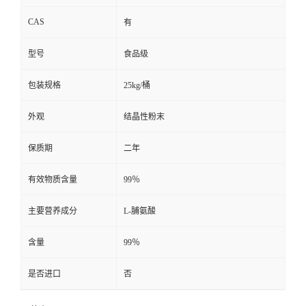
CAS
有
型号
食品级
包装规格
25kg/桶
外观
结晶性粉末
保质期
二年
有效物质含量
99％
主要营养成分
L-脯氨酸
含量
99％
是否进口
否