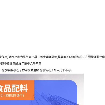
[功能作用]:本品又称为维生素B5属于维生素类药物,是辅酶A的组成部分。在混旋泛酸钙中
,在醇中极微溶解,在了酬中几乎不溶
反应。在水中易溶,在了醇中极微溶解.在氯仿或了酬中几平不溶。