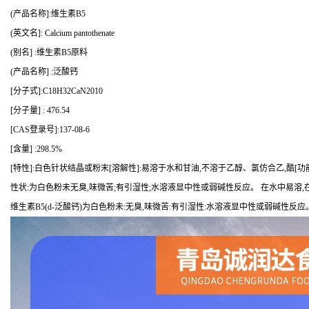
(产品名称]:维生素B5
(英文名]: Calcium pantothenate
(别名] :维生素B5原料
(产品名称] :泛酸钙
[分子式]:C18H32CaN2010
[分子量] : 476.54
[CAS登录号]:137-08-6
[含量] :298.5%
[特性]:白色针状结晶或粉末[溶解性]:易溶于水和甘油,不溶于乙醇、氯仿合乙,酷
性状:为白色粉未无臭,味微苦;有引湿性;水溶液显中性或弱碱性反应。 在水中易溶
维生素B5(d-泛酸钙)为白色粉未:无臭,味微苦:有引湿性:水溶液显中性或弱碱性