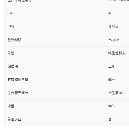
SC201370521
生产许可证编号
CAS
有
型号
食品级
包装规格
25kg/袋
外观
结晶性粉末
保质期
二年
有效物质含量
98％
主要营养成分
维生素B5
含量
98％
是否进口
否