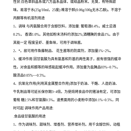
性状:白色单斜晶系或六方晶系晶体，或结晶粉末。无臭，有特殊甜
味。易溶于水(25g/10ml，25度):难溶于醉(0.06g/100g无水乙醇)。不溶于
丙酮等有机溶剂用途
1、调味 与丙氨酸合用于含醇饮料，添加量: 葡萄酒0.4%，威士忌酒
0.2%， 香酒1.0%。其他如粉末汤料约添加2%;酒糟腌的食品1%。由于
其能一定 程度呈虾、墨鱼味，可用于调味酱。
2、*。故可用作鱼藤制品、 花生酱等的防腐剂，添加量1%~2%。
3、缓冲作用 因甘氨酸为具有氨基和羚基的两性离子，故有很强的缓冲
性。对食盐和醋等的味感能起缓冲作用。添加量为盐腌品03%~0.7%，
酸渍品0.05%~~0.5%。
4、抗氧化作用(利用其金属整合作用)添加于奶油、干酪、人造奶油、
牛乳制品等可延长保存期3~4倍。为使焙烤食品中的猪油有定，可添加
葡萄 糖2.5%和甘氨酸0.5%。速煮面用的小麦粉中添加0.1%~0.5%，同
时可起 调味作用产品用途:
.食品级甘氨酸的用途
1、作为调味剂、甜味剂、增香剂、营养增补剂。用千含醇饮料，动植