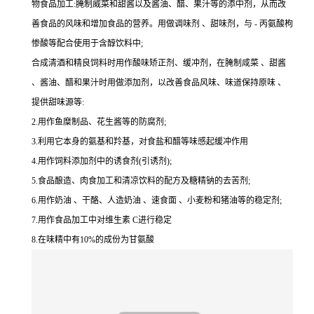
物食品加工:腌制威菜和甜酱以及酱油、醋、果汁等的添中剂，从而改
善食品的风味和增加食品的营养。用做调味剂 、甜味剂，与 - 丙氨酸枸
惨酸等配合使用于含醇饮料中;
合成清酒和精良饲料时用作酸味矫正剂、缓冲剂，在腌制咸菜 、甜酱
、酱油、醋和果汁时用做添加剂，以改善食品风味、味道保持原味 、
提供甜味源等:
2.用作鱼糜制品、花生酱等的防腐剂;
3.利用它本身的氨基和羚基，对食盐和醋等味感起缓冲作用
4.用作饲料添加剂中的诱食剂(引诱剂);
5.食品酿造、肉食加工和清凉饮料的配方及糖精钠的去苦剂;
6.用作奶油 、干酪、人造奶油 、速食面 、小麦粉和猪油等的稳定剂;
7.用作食品加工中对维生素 C进行稳定
8.在味精中有10%的成份为甘氨酸