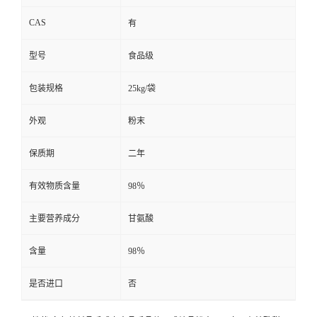
CAS
有
型号
食品级
包装规格
25kg/袋
外观
粉末
保质期
二年
有效物质含量
98％
主要营养成分
甘氨酸
含量
98％
是否进口
否