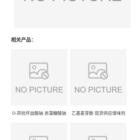
相关产品：
D-异抗坏血酸钠 赤藻糖酸钠
乙基麦芽酚 现货供应增味剂
食品级现货供应
食品级 量大优惠