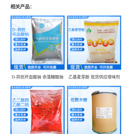
相关产品：
D-异抗坏血酸钠 赤藻糖酸钠
乙基麦芽酚 现货供应增味剂
食品级现货供应
食品级 量大优惠