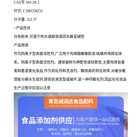
CAS号:593-29-3
仔式: C18H35KO2
分子量: 322.57
>产品性状
白色粉末,可溶于热水或醇溶液因水解呈碱性
产品用途
作为阴离子型表面活性剂,广泛用于丙烯酸酶像胶皂/硫磺并用疏化体
系。阴离子型表面活性剂。通常被称为钾肥皂或软肥皂,主要用用盲看
类和香波类化妆品,作为到化剂和洗涤剂。酶很高的到化效率,对硬水敏
感能与硬水生成钙,使到状液变型或破坏,是一种钙敏化剂,因此在化妆品
生产过程中应加以注意