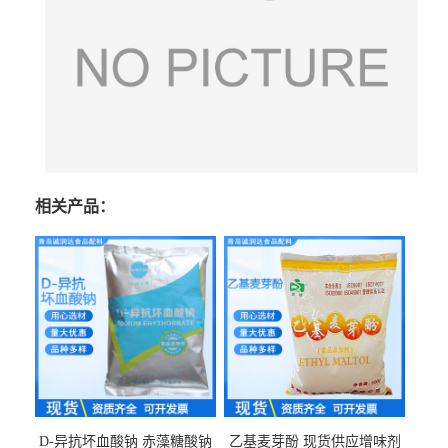
相关产品：
D-异抗坏血酸钠 赤藻糖酸钠
乙基麦芽酚 现货供应增味剂