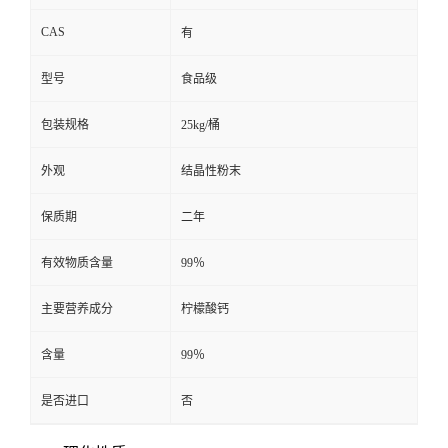
CAS
有
型号
食品级
包装规格
25kg/桶
外观
结晶性粉末
保质期
二年
有效物质含量
99％
主要营养成分
柠檬酸钙
含量
99％
是否进口
否