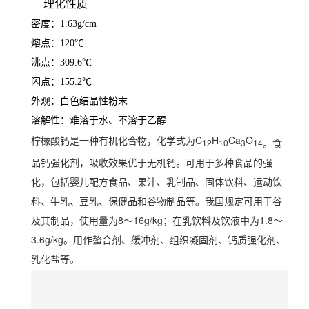
理化性质
密度：1.63g/cm
熔点：120℃
沸点：309.6℃
闪点：155.2℃
外观：白色结晶性粉末
溶解性：难溶于水、不溶于乙醇
柠檬酸钙是一种有机化合物，化学式为C
H
Ca
O
。
食
12
10
3
14
品钙强化剂，吸收效果优于无机钙。可用于多种食品的强
化，包括婴儿配方食品、果汁、乳制品、固体饮料、运动饮
料、牛乳、豆乳、保健品和谷物制品等。我国规定可用于谷
及其制品，使用量为8～16g/kg；在乳饮料及饮液中为1.8～
3.6g/kg。用作螯合剂、缓冲剂、组织凝固剂、钙质强化剂、
乳化盐等。