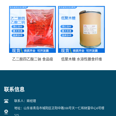
食品级现货供应
食品级 量大优惠
乙二胺四乙酸二钠 食品级
低聚木糖 水溶性膳食纤维
EDTA二钠 现货量大价优
25kg/袋
联系信息
联系人：姬经理
地址：山东省青岛市城阳区正阳中路166号天一仁和财富中心6号楼
525