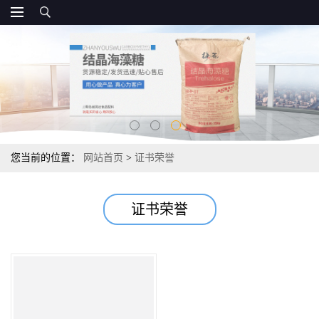
您当前的位置：
网站首页
>
证书荣誉
证书荣誉