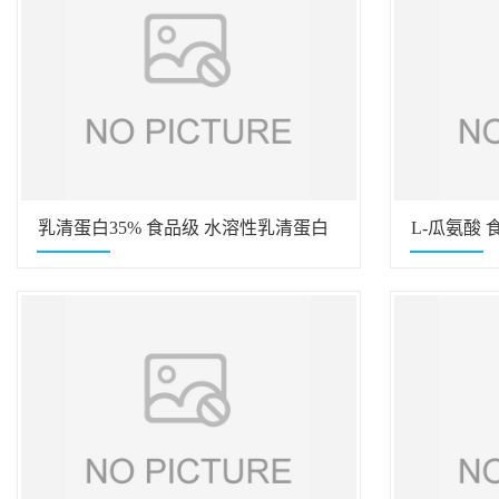
乳清蛋白35% 食品级 水溶性乳清蛋白
L-瓜氨酸
现货
应 瓜氨酸