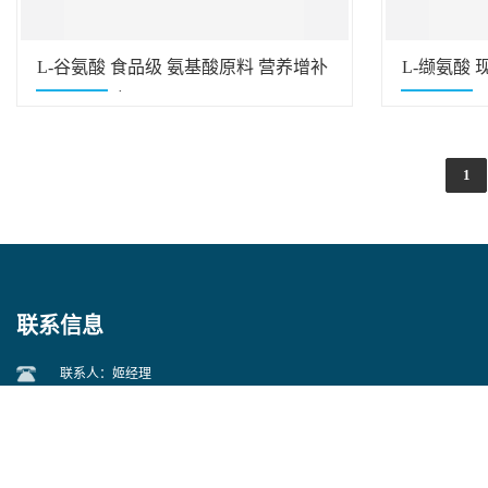
L-谷氨酸 食品级 氨基酸原料 营养增补
L-缬氨酸 
剂 现货供应
大价优
1
联系信息
联系人：姬经理
地址：山东省青岛市城阳区正阳中路166号天一仁和财富中心6号楼525