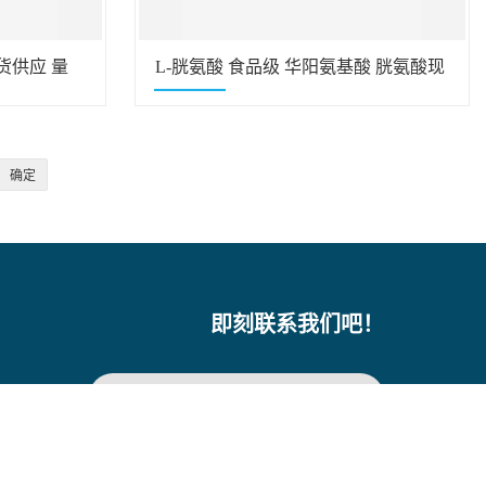
货供应 量
L-胱氨酸 食品级 华阳氨基酸 胱氨酸现
货销售
即刻联系我们吧！
提交留言