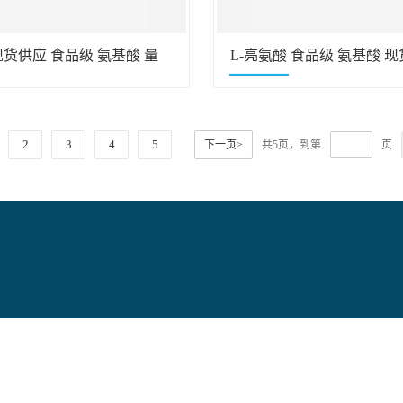
现货供应 食品级 氨基酸 量
L-亮氨酸 食品级 氨基酸 现
大优惠
2
3
4
5
下一页>
共5页，到第
页