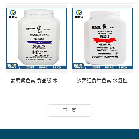
葡萄紫色素 食品级 水
诱惑红食用色素 水溶性
溶性色素500g/瓶 500g/
源头含量厂家，报价
盒
下一页