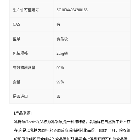
SC10344034200166
生产许可证编号
CAS
有
型号
食品级
包装规格
25kg袋
有效物质含量
99％
含量
99％
是否进口
否
[产品来源]
乳糖醇(Lactitol),又称为乳梨醇,是一种甜味剂。乳糖醇在自然界中并不存
在,它是以乳糖为原料,经还原反应后精制纯化而得。1983年4月，粮农组
织和卫生组织联合组成的食品添加剂 委员会批准乳糖醇可作为食品添