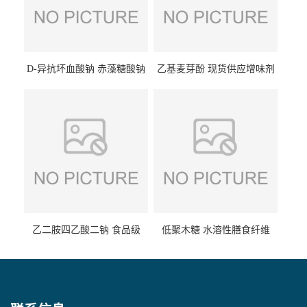
D-异抗坏血酸钠 赤藻糖酸钠
乙基麦芽酚 现货供应增味剂
食品级现货供应
食品级 量大优惠
乙二胺四乙酸二钠 食品级
低聚木糖 水溶性膳食纤维
EDTA二钠 现货量大价优
25kg/袋