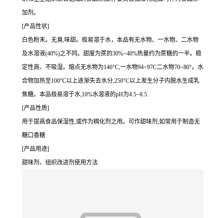
加剂。
[产品性状]
白色粉末。无臭,味甜。极易溶于水，本品有无水物、一水物、二水物
及水溶液(40%)之不同。甜度为蔗的30%~40%热量约为蔗糖的一半。稳
定性高、不吸湿。熔点无水物为146°C,一水物94~97C二水物70~80°。水
合物加热至100°C以上逐渐失去水分,250°C以上发生分子内脱水生成乳
焦糖。本品极易溶于水,10%水溶液的pH为4.5~8.5.
[产品性质]
用于提高食品保湿性,或作为稠化剂之用。可作甜味剂,如常用于制造无
糖口香糖
[产品用途]
甜味剂、组织改进剂使用方法