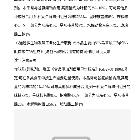
剂)。本品常与谷氨酸钠合用,其用量约为味精的2%~10%。可与其他多
种成分合用,如种复合鲜味剂组分为味精88%、呈味核昔酸8%、柠檬酸
4%。另一组分为味精41%、呈味核昔酸2%、水解动物蛋白56%、琥珀
酸二钠1%
+G通过微生物发酵工业化生产取得,因本品主要由5””-鸟首酸二钠和5’-
肌首酸二钠组成1:1,与谷气酸钢合用有的协同作用,鲜度大增
途与注意事项
增味剂(鲜味剂)。我国《食品添加剂使用卫生标准》(GB2760-1996)规
定:可在各类食品中按生产需要适量使用。本品常与谷氨酸钠合用,其用
量约为味精的2%-10%,可与其他多种成分合用,如一种复合鲜味剂组分的
味精88%、呈味核昔酸8%、护檬酸4%;另一组分为味精41%、呈味核昔
酸2%、水解动物蛋白56%、琥珀酸二钠1%