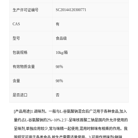
SC20144120300771
生产许可证编号
CAS
有
型号
食品级
包装规格
10kg/箱
有效物质含量
98％
含量
98％
是否进口
否
[产品用途]1.调味剂。一般与L-谷氨酸钠混合后广泛用于各种食品,加入
量约占L-谷氨酸钠的2%~10%.2.5’-呈味核首酸二钠是国内外允许使用的
呈味剂,单独应用较少,常与味精一起使用,混用时鲜味有相乘的作用。我
国规定可用于各类食品,按生产需要适量使用。3.可用作增味剂(鲜味