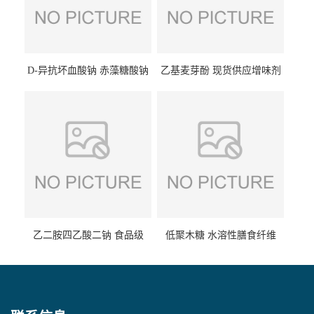
D-异抗坏血酸钠 赤藻糖酸钠
乙基麦芽酚 现货供应增味剂
食品级现货供应
食品级 量大优惠
乙二胺四乙酸二钠 食品级
低聚木糖 水溶性膳食纤维
EDTA二钠 现货量大价优
25kg/袋