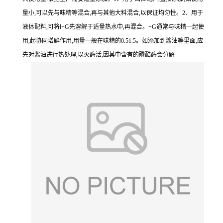
量小,可以先与味精等混合,再与其他大料混合,以保证均匀性。2、用于
液体配料,可将l+G先溶解于适量热水中,再混合。+G通常与味精一起使
用,起协同增鲜作用,用量一般在味精的0.51.5。如添加到酱油等里面,应
先对酱油进行热处理,以灭酶活,因其中含有的磷酷酶会分解