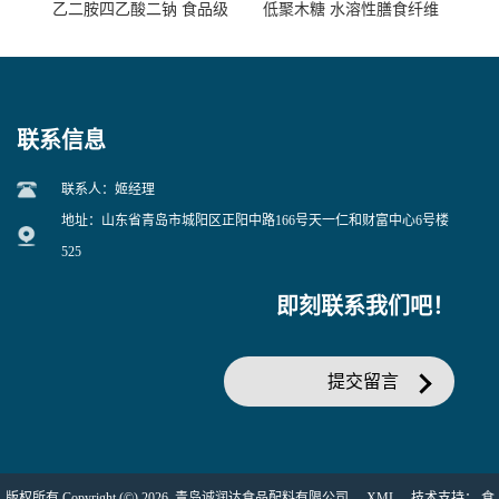
乙二胺四乙酸二钠 食品级
低聚木糖 水溶性膳食纤维
EDTA二钠 现货量大价优
25kg/袋
联系信息
联系人：姬经理
地址：山东省青岛市城阳区正阳中路166号天一仁和财富中心6号楼
525
即刻联系我们吧！
提交留言
版权所有 Copyright (©) 2026
青岛诚润达食品配料有限公司
XML
技术支持：
食