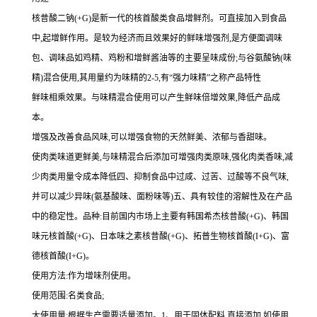
核昔酸二钠(+G)是新一代的核首酸类食品增鲜剂。可直接加入到食品
中,起增鲜作用。是较为经济而且效果好的鲜味增强剂,是方便面调味
包、调味品如鸡精、鸡粉和增鲜酱油等的主要呈味成份;与谷氨酸钠(味
精)混合使用,其用量约为味精的2-5,有“强力味精”之称产品特性
鲜味相乘效果。与味精混合使用可以产生鲜味倍增效果,降低产品成
本。
增强及改善食品风味,可以增强食物的天然鲜美、浓郁与香甜味。
使肉类味道更鲜美,与味精混合后添加可增强肉类原味,强化肉类香味,减
少肉类用量令成本降低四、抑制食品中过咸、过苦、过酸等不良气味,
并可以减少异味(氨基酸味、面粉味等)五、具有较佳的溶解性及在产品
中的稳定性。品种:目前国内市场上主要有韩国希杰核昔酸(+G)、韩国
味元核首酸(+G)、日本味之素核昔酸(+G)、拓普生物核首酸(I+G)、富
德核首酸(I+G)。
使用方法:作为增味剂使用。
使用范围:名类食品;
大使用量:根据生产需要适量添加。1、用于固体配料,直接添加,如使用