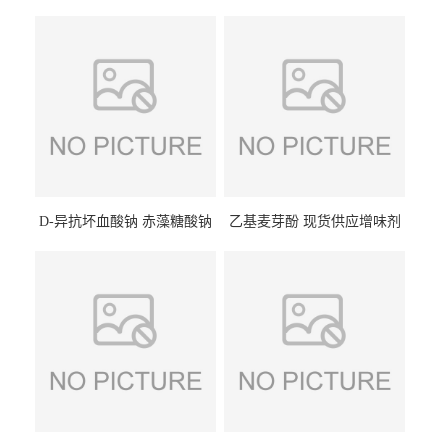
D-异抗坏血酸钠 赤藻糖酸钠
乙基麦芽酚 现货供应增味剂
食品级现货供应
食品级 量大优惠