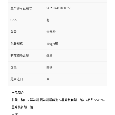
SC20144120300771
生产许可证编号
CAS
有
型号
食品级
包装规格
10kg/x箱
有效物质含量
98％
含量
98％
是否进口
否
产品简介
甘酸二钠I+G 鲜味剂 提味剂增鲜剂 5-星味核首酸二钠i+g品名:5&#39;-
呈味核首酸二钠
用途