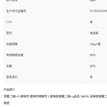
执行标准
国标
SC201441203
生产许可证编号
CAS
有
型号
食品级
包装规格
10kg/x箱
有效物质含量
98％
含量
98％
是否进口
否
产品简介
甘酸二钠I+G 鲜味剂 提味剂增鲜剂 5-星味核首酸二钠i+g品名:5&#39;-呈味核首酸
用途