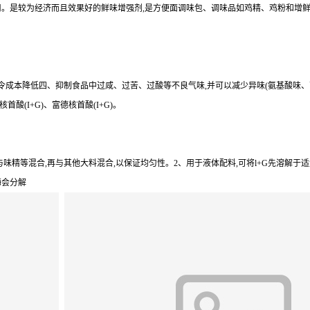
。是较为经济而且效果好的鲜味增强剂,是方便面调味包、调味品如鸡精、鸡粉和增鲜酱油
量令成本降低四、抑制食品中过咸、过苦、过酸等不良气味,并可以减少异味(氨基酸味
酸(I+G)、富德核首酸(I+G)。
与味精等混合,再与其他大料混合,以保证均匀性。2、用于液体配料,可将l+G先溶解于
酶会分解