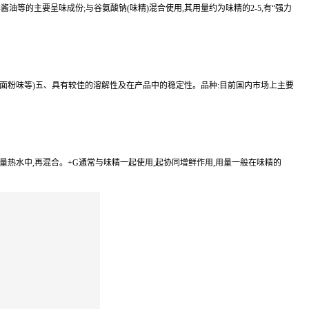
等的主要呈味成份;与谷氨酸钠(味精)混合使用,其用量约为味精的2-5,有“强力
、面粉味等)五、具有较佳的溶解性及在产品中的稳定性。品种:目前国内市场上主要
适量热水中,再混合。+G通常与味精一起使用,起协同增鲜作用,用量一般在味精的