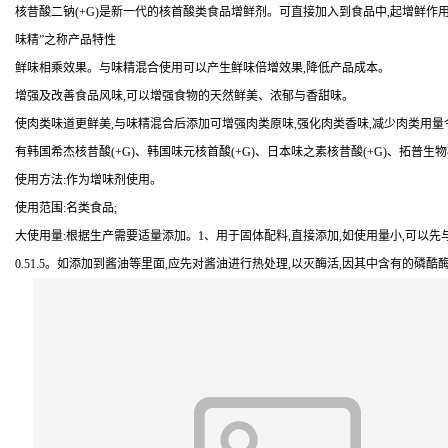
核昔酸二钠(+G)是新一代的核首酸类食品增鲜剂。可直接加入到食品中,起增鲜作用
味精”之称产品特性
鲜味相乘效果。与味精混合使用可以产生鲜味倍增效果,降低产品成本。
增强及改善食品风味,可以增强食物的天然鲜美、浓郁与香甜味。
使肉类味道更鲜美,与味精混合后添加可增强肉类原味,强化肉类香味,减少肉类用
有韩国希杰核昔酸(+G)、韩国味元核首酸(+G)、日本味之素核昔酸(+G)、拓普生物核首
使用方法:作为增味剂使用。
使用范围:名类食品;
大使用量:根据生产需要适量添加。1、用于固体配料,直接添加,如使用量小,可以先
0.51.5。如添加到酱油等里面,应先对酱油进行热处理,以灭酶活,因其中含有的磷酷