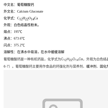
中文名：葡萄糖酸钙
外文名：Calcium Gluconate
化学式：C
H
O
Ca
12
22
14
外观：白色结晶性粉末。
熔点：195℃
沸点：673.6℃
闪点：375.2℃
溶解性：在沸水中易溶，在水中缓缓溶解
葡萄糖酸钙是一种有机钙盐，化学式为C
H
O
Ca，外观为白色结晶
12
22
14
6-7）。葡萄糖酸钙主要用作食品的钙强化剂与营养剂、
、
缓冲剂
固化