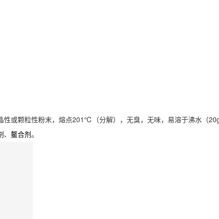
性或颗粒性粉末，熔点201℃（分解），无臭，无味，易溶于沸水（20g/10
、
。
剂
鳌合剂