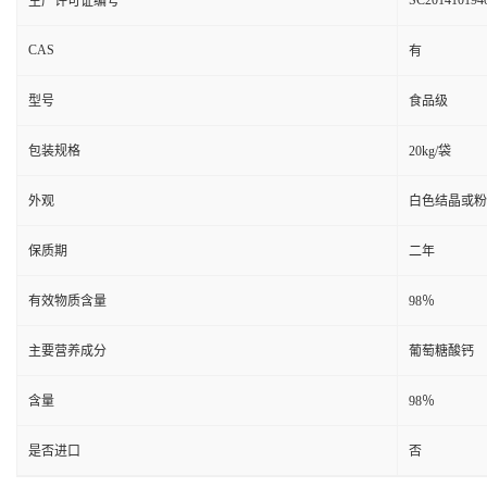
SC201410194
生产许可证编号
CAS
有
型号
食品级
包装规格
20kg/袋
外观
白色结晶或粉
保质期
二年
有效物质含量
98％
主要营养成分
葡萄糖酸钙
含量
98％
是否进口
否