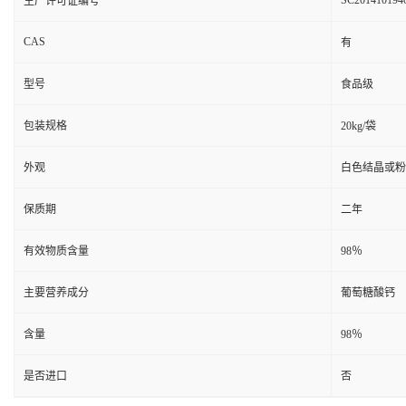
SC201410194
生产许可证编号
CAS
有
型号
食品级
包装规格
20kg/袋
外观
白色结晶或粉
保质期
二年
有效物质含量
98％
主要营养成分
葡萄糖酸钙
含量
98％
是否进口
否