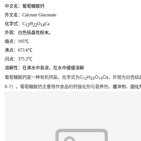
中文名：葡萄糖酸钙
外文名：Calcium Gluconate
化学式：C
H
O
Ca
12
22
14
外观：白色结晶性粉末。
熔点：195℃
沸点：673.6℃
闪点：375.2℃
溶解性：在沸水中易溶，在水中缓缓溶解
葡萄糖酸钙是一种有机钙盐，化学式为C
H
O
Ca，外观为白色结晶
12
22
14
6-7）。葡萄糖酸钙主要用作食品的钙强化剂与营养剂、
、
缓冲剂
固化