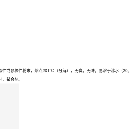
性或颗粒性粉末，熔点201℃（分解），无臭，无味，易溶于沸水（20g/10
、
。
剂
鳌合剂