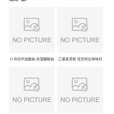
D-异抗坏血酸钠 赤藻糖酸钠
乙基麦芽酚 现货供应增味剂
食品级现货供应
食品级 量大优惠