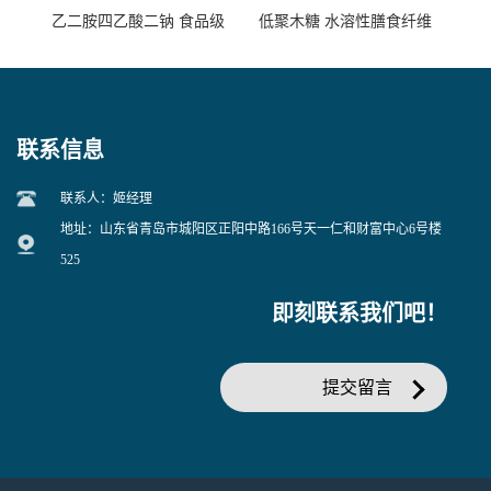
乙二胺四乙酸二钠 食品级
低聚木糖 水溶性膳食纤维
EDTA二钠 现货量大价优
25kg/袋
联系信息
联系人：姬经理
地址：山东省青岛市城阳区正阳中路166号天一仁和财富中心6号楼
525
即刻联系我们吧！
提交留言