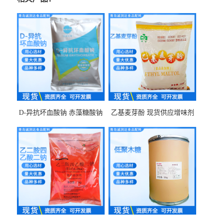
D-异抗坏血酸钠 赤藻糖酸钠
乙基麦芽酚 现货供应增味剂
食品级现货供应
食品级 量大优惠