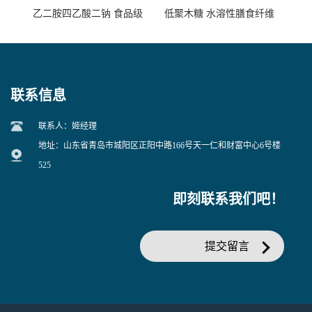
乙二胺四乙酸二钠 食品级
低聚木糖 水溶性膳食纤维
EDTA二钠 现货量大价优
25kg/袋
联系信息
联系人：姬经理
地址：山东省青岛市城阳区正阳中路166号天一仁和财富中心6号楼
525
即刻联系我们吧！
提交留言