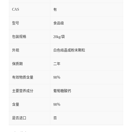
CAS
有
型号
食品级
包装规格
20kg/袋
外观
白色结晶或粉末颗粒
保质期
二年
有效物质含量
98％
主要营养成分
葡萄糖酸钙
含量
98％
是否进口
否