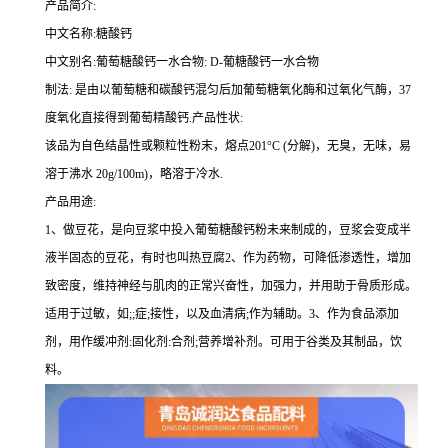
产品简介:
中文名称:糖酸钙
中文别名:葡萄糖酸钙一水合物: D-葡糖酸钙一水合物
制法: 是由以葡萄糖和碳酸钙混匀后加葡萄糖氧化酶和过氧化气酶，37
度氧化直接得到葡萄精酸钙.产品性状:
该品为自色结晶性或颗粒性粉末，熔点201°C (分解)，无臭，无味，易
溶于沸水 20g/100m)，略溶于冷水.
产品用途:
1、做豆花，是向豆浆中投入葡萄糖酸钙粉未来制成的，豆浆会变成半
液半固态的豆花，有时也叫热豆腐2、作为药物，可降低渗透性，增加
致密度，维持神经与肌肉的正常兴奋性，加强力，并用助于骨质形成。
适用于过敏，如;;症;接性，以及血清病;作为辅助。3、作为食品添加
剂，用作缓冲剂:固化剂:合剂;营养增补剂。可用于谷类及其制品，饮
料。