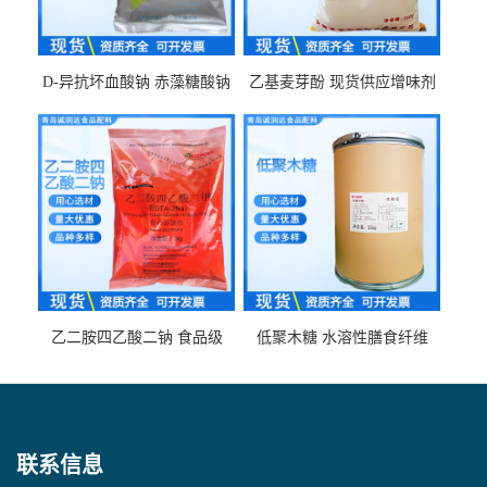
D-异抗坏血酸钠 赤藻糖酸钠
乙基麦芽酚 现货供应增味剂
食品级现货供应
食品级 量大优惠
乙二胺四乙酸二钠 食品级
低聚木糖 水溶性膳食纤维
EDTA二钠 现货量大价优
25kg/袋
联系信息