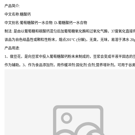
产品简介:
中文名称:糖酸钙
中文别名:葡萄糖酸钙一水合物: D-葡糖酸钙一水合物
制法: 是由以葡萄糖和碳酸钙混匀后加葡萄糖氧化酶和过氧化气酶，37度氧化直接得
该品为自色结晶性或颗粒性粉末，熔点201°C (分解)，无臭，无味，易溶于沸水 20g/
产品用途:
1、做豆花，是向豆浆中投入葡萄糖酸钙粉未来制成的，豆浆会变成半液半固态的豆
作为辅助。3、作为食品添加剂，用作缓冲剂:固化剂:合剂;营养增补剂。可用于谷