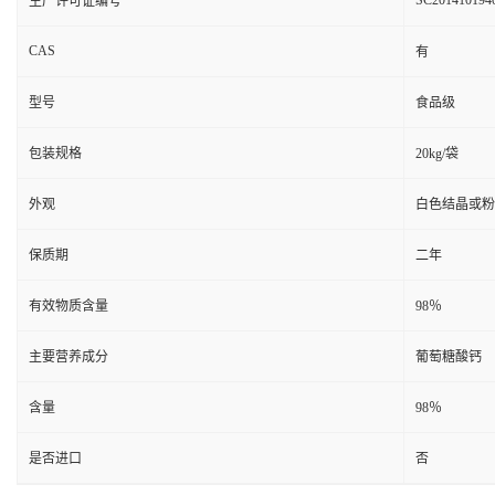
SC201410194
生产许可证编号
CAS
有
型号
食品级
包装规格
20kg/袋
外观
白色结晶或粉
保质期
二年
有效物质含量
98％
主要营养成分
葡萄糖酸钙
含量
98％
是否进口
否