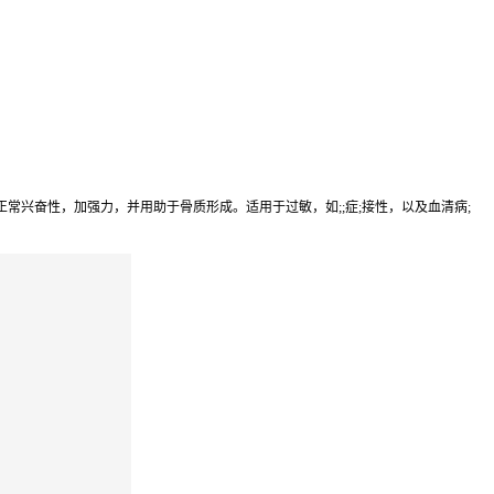
兴奋性，加强力，并用助于骨质形成。适用于过敏，如;;症;接性，以及血清病;