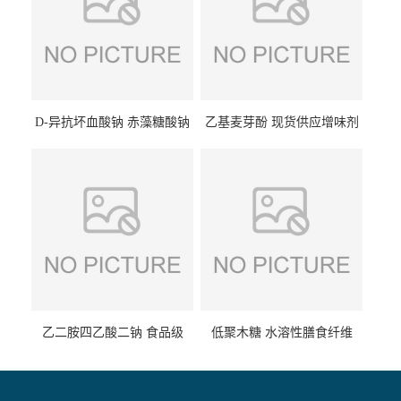
D-异抗坏血酸钠 赤藻糖酸钠
乙基麦芽酚 现货供应增味剂
食品级现货供应
食品级 量大优惠
乙二胺四乙酸二钠 食品级
低聚木糖 水溶性膳食纤维
EDTA二钠 现货量大价优
25kg/袋