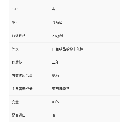
CAS
有
型号
食品级
包装规格
20kg/袋
外观
白色结晶或粉末颗粒
保质期
二年
有效物质含量
98％
主要营养成分
葡萄糖酸钙
含量
98％
是否进口
否