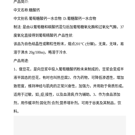
产品简介:
中文名称:糖酸钙
中文别名:葡萄糖酸钙一水合物: D-葡糖酸钙一水合物
制法: 是由以葡萄糖和碳酸钙混匀后加葡萄糖氧化酶和过氧化气酶，37
度氧化直接得到葡萄精酸钙.产品性状:
该品为自色结晶性或颗粒性粉末，熔点201°C (分解)，无臭，无味，易
溶于沸水 20g/100m)，略溶于冷水.
产品用途:
1、做豆花，是向豆浆中投入葡萄糖酸钙粉未来制成的，豆浆会变成半
液半固态的豆花，有时也叫热豆腐2、作为药物，可降低渗透性，增加
致密度，维持神经与肌肉的正常兴奋性，加强力，并用助于骨质形成。
适用于过敏，如;;症;接性，以及血清病;作为辅助。3、作为食品添加
剂，用作缓冲剂:固化剂:合剂;营养增补剂。可用于谷类及其制品，饮
料。