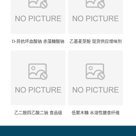
D-异抗坏血酸钠 赤藻糖酸钠
乙基麦芽酚 现货供应增味剂
食品级现货供应
食品级 量大优惠
乙二胺四乙酸二钠 食品级
低聚木糖 水溶性膳食纤维
EDTA二钠 现货量大价优
25kg/袋