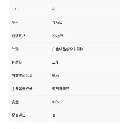
CAS
有
型号
食品级
包装规格
20kg/袋
外观
白色结晶或粉末颗粒
保质期
二年
有效物质含量
98％
主要营养成分
葡萄糖酸钙
含量
98％
是否进口
否