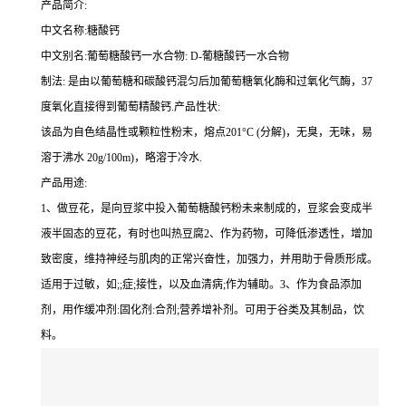
产品简介:
中文名称:糖酸钙
中文别名:葡萄糖酸钙一水合物: D-葡糖酸钙一水合物
制法: 是由以葡萄糖和碳酸钙混匀后加葡萄糖氧化酶和过氧化气酶，37
度氧化直接得到葡萄精酸钙.产品性状:
该品为自色结晶性或颗粒性粉末，熔点201°C (分解)，无臭，无味，易
溶于沸水 20g/100m)，略溶于冷水.
产品用途:
1、做豆花，是向豆浆中投入葡萄糖酸钙粉未来制成的，豆浆会变成半
液半固态的豆花，有时也叫热豆腐2、作为药物，可降低渗透性，增加
致密度，维持神经与肌肉的正常兴奋性，加强力，并用助于骨质形成。
适用于过敏，如;;症;接性，以及血清病;作为辅助。3、作为食品添加
剂，用作缓冲剂:固化剂:合剂;营养增补剂。可用于谷类及其制品，饮
料。