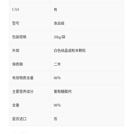
CAS
有
型号
食品级
包装规格
20kg/袋
外观
白色结晶或粉末颗粒
保质期
二年
有效物质含量
98％
主要营养成分
葡萄糖酸钙
含量
98％
是否进口
否