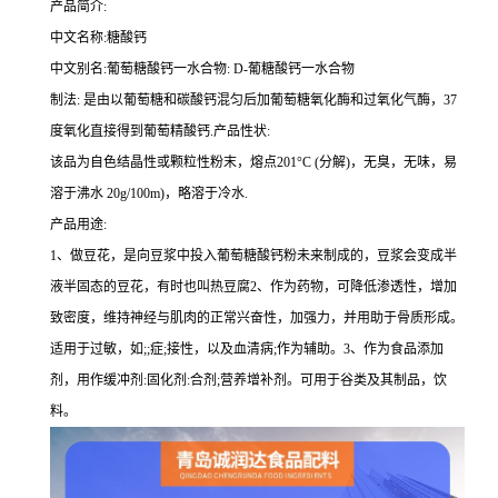
产品简介:
中文名称:糖酸钙
中文别名:葡萄糖酸钙一水合物: D-葡糖酸钙一水合物
制法: 是由以葡萄糖和碳酸钙混匀后加葡萄糖氧化酶和过氧化气酶，37
度氧化直接得到葡萄精酸钙.产品性状:
该品为自色结晶性或颗粒性粉末，熔点201°C (分解)，无臭，无味，易
溶于沸水 20g/100m)，略溶于冷水.
产品用途:
1、做豆花，是向豆浆中投入葡萄糖酸钙粉未来制成的，豆浆会变成半
液半固态的豆花，有时也叫热豆腐2、作为药物，可降低渗透性，增加
致密度，维持神经与肌肉的正常兴奋性，加强力，并用助于骨质形成。
适用于过敏，如;;症;接性，以及血清病;作为辅助。3、作为食品添加
剂，用作缓冲剂:固化剂:合剂;营养增补剂。可用于谷类及其制品，饮
料。