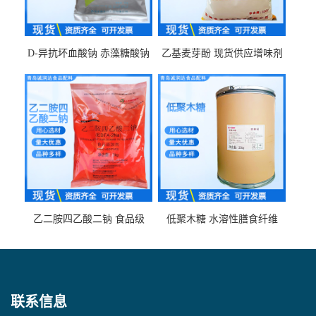
D-异抗坏血酸钠 赤藻糖酸钠
乙基麦芽酚 现货供应增味剂
食品级现货供应
食品级 量大优惠
乙二胺四乙酸二钠 食品级
低聚木糖 水溶性膳食纤维
EDTA二钠 现货量大价优
25kg/袋
联系信息