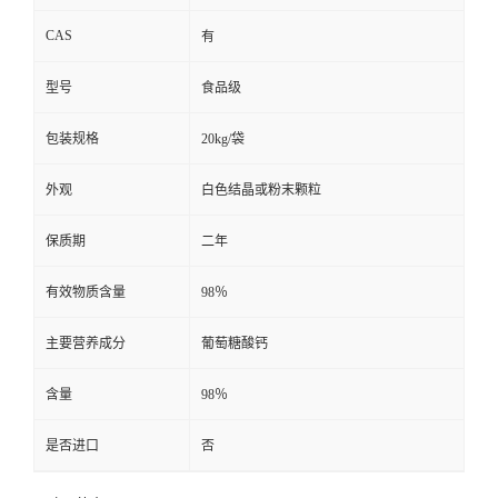
CAS
有
型号
食品级
包装规格
20kg/袋
外观
白色结晶或粉末颗粒
保质期
二年
有效物质含量
98％
主要营养成分
葡萄糖酸钙
含量
98％
是否进口
否