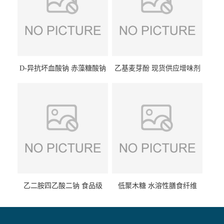
D-异抗坏血酸钠 赤藻糖酸钠
乙基麦芽酚 现货供应增味剂
食品级现货供应
食品级 量大优惠
乙二胺四乙酸二钠 食品级
低聚木糖 水溶性膳食纤维
EDTA二钠 现货量大价优
25kg/袋