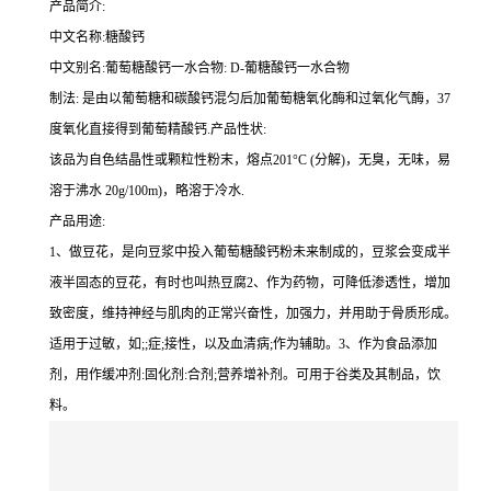
产品简介:
中文名称:糖酸钙
中文别名:葡萄糖酸钙一水合物: D-葡糖酸钙一水合物
制法: 是由以葡萄糖和碳酸钙混匀后加葡萄糖氧化酶和过氧化气酶，37
度氧化直接得到葡萄精酸钙.产品性状:
该品为自色结晶性或颗粒性粉末，熔点201°C (分解)，无臭，无味，易
溶于沸水 20g/100m)，略溶于冷水.
产品用途:
1、做豆花，是向豆浆中投入葡萄糖酸钙粉未来制成的，豆浆会变成半
液半固态的豆花，有时也叫热豆腐2、作为药物，可降低渗透性，增加
致密度，维持神经与肌肉的正常兴奋性，加强力，并用助于骨质形成。
适用于过敏，如;;症;接性，以及血清病;作为辅助。3、作为食品添加
剂，用作缓冲剂:固化剂:合剂;营养增补剂。可用于谷类及其制品，饮
料。