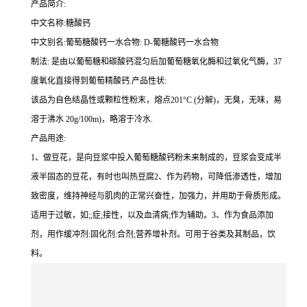
产品简介:
中文名称:糖酸钙
中文别名:葡萄糖酸钙一水合物: D-葡糖酸钙一水合物
制法: 是由以葡萄糖和碳酸钙混匀后加葡萄糖氧化酶和过氧化气酶，37
度氧化直接得到葡萄精酸钙.产品性状:
该品为自色结晶性或颗粒性粉末，熔点201°C (分解)，无臭，无味，易
溶于沸水 20g/100m)，略溶于冷水.
产品用途:
1、做豆花，是向豆浆中投入葡萄糖酸钙粉未来制成的，豆浆会变成半
液半固态的豆花，有时也叫热豆腐2、作为药物，可降低渗透性，增加
致密度，维持神经与肌肉的正常兴奋性，加强力，并用助于骨质形成。
适用于过敏，如;;症;接性，以及血清病;作为辅助。3、作为食品添加
剂，用作缓冲剂:固化剂:合剂;营养增补剂。可用于谷类及其制品，饮
料。