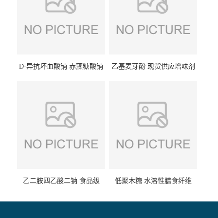
D-异抗坏血酸钠 赤藻糖酸钠
乙基麦芽酚 现货供应增味剂
食品级现货供应
食品级 量大优惠
乙二胺四乙酸二钠 食品级
低聚木糖 水溶性膳食纤维
EDTA二钠 现货量大价优
25kg/袋