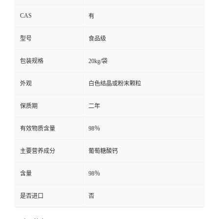
CAS
有
型号
食品级
包装规格
20kg/袋
外观
白色结晶或粉末颗粒
保质期
二年
有效物质含量
98％
主要营养成分
葡萄糖酸钙
含量
98％
是否进口
否