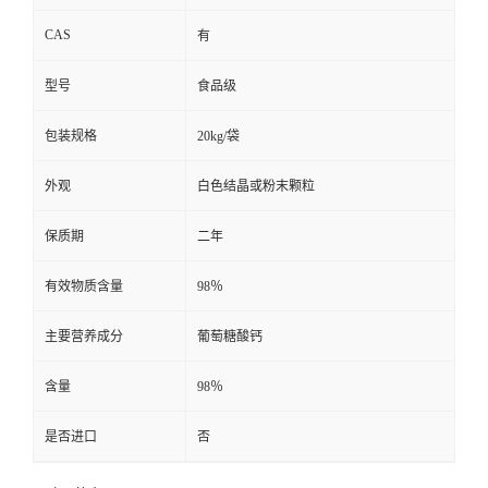
CAS
有
型号
食品级
包装规格
20kg/袋
外观
白色结晶或粉末颗粒
保质期
二年
有效物质含量
98％
主要营养成分
葡萄糖酸钙
含量
98％
是否进口
否