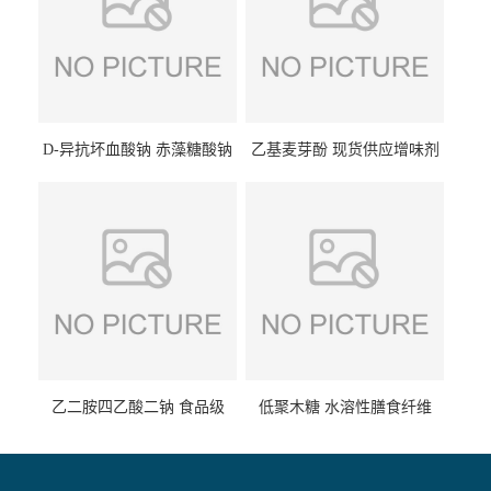
D-异抗坏血酸钠 赤藻糖酸钠
乙基麦芽酚 现货供应增味剂
食品级现货供应
食品级 量大优惠
乙二胺四乙酸二钠 食品级
低聚木糖 水溶性膳食纤维
EDTA二钠 现货量大价优
25kg/袋