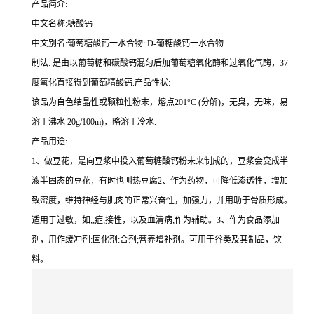
产品简介:
中文名称:糖酸钙
中文别名:葡萄糖酸钙一水合物: D-葡糖酸钙一水合物
制法: 是由以葡萄糖和碳酸钙混匀后加葡萄糖氧化酶和过氧化气酶，37
度氧化直接得到葡萄精酸钙.产品性状:
该品为自色结晶性或颗粒性粉末，熔点201°C (分解)，无臭，无味，易
溶于沸水 20g/100m)，略溶于冷水.
产品用途:
1、做豆花，是向豆浆中投入葡萄糖酸钙粉未来制成的，豆浆会变成半
液半固态的豆花，有时也叫热豆腐2、作为药物，可降低渗透性，增加
致密度，维持神经与肌肉的正常兴奋性，加强力，并用助于骨质形成。
适用于过敏，如;;症;接性，以及血清病;作为辅助。3、作为食品添加
剂，用作缓冲剂:固化剂:合剂;营养增补剂。可用于谷类及其制品，饮
料。