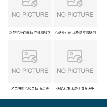
D-异抗坏血酸钠 赤藻糖酸钠
乙基麦芽酚 现货供应增味剂
食品级现货供应
食品级 量大优惠
乙二胺四乙酸二钠 食品级
低聚木糖 水溶性膳食纤维
EDTA二钠 现货量大价优
25kg/袋