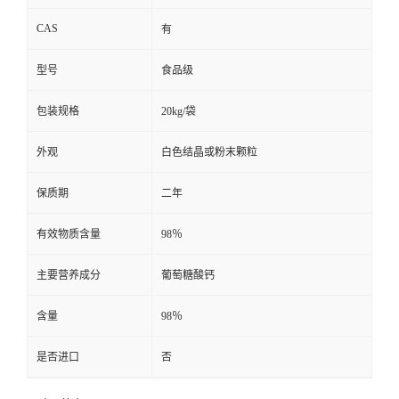
CAS
有
型号
食品级
包装规格
20kg/袋
外观
白色结晶或粉末颗粒
保质期
二年
有效物质含量
98％
主要营养成分
葡萄糖酸钙
含量
98％
是否进口
否