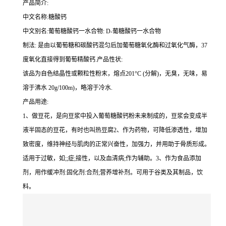
产品简介:
中文名称:糖酸钙
中文别名:葡萄糖酸钙一水合物: D-葡糖酸钙一水合物
制法: 是由以葡萄糖和碳酸钙混匀后加葡萄糖氧化酶和过氧化气酶，37
度氧化直接得到葡萄精酸钙.产品性状:
该品为自色结晶性或颗粒性粉末，熔点201°C (分解)，无臭，无味，易
溶于沸水 20g/100m)，略溶于冷水.
产品用途:
1、做豆花，是向豆浆中投入葡萄糖酸钙粉未来制成的，豆浆会变成半
液半固态的豆花，有时也叫热豆腐2、作为药物，可降低渗透性，增加
致密度，维持神经与肌肉的正常兴奋性，加强力，并用助于骨质形成。
适用于过敏，如;;症;接性，以及血清病;作为辅助。3、作为食品添加
剂，用作缓冲剂:固化剂:合剂;营养增补剂。可用于谷类及其制品，饮
料。