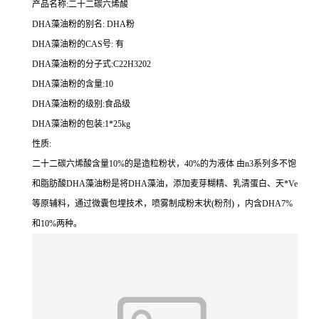
产品名称:二十二碳六烯酸
DHA藻油粉的别名: DHA粉
DHA藻油粉的CAS号: 有
DHA藻油粉的分子式:C22H3202
DHA藻油粉的含量:10
DHA藻油粉的级别:食品级
DHA藻油粉的包装:1*25kg
性质:
二十二碳六烯酸含量10%的是造粒粉状，40%的为液体 由n3系列多不饱
和脂肪酸DHA藻油粉是将DHA藻油，添加麦芽糊精、乳清蛋白、天*Ve
等原辅料，通过微囊包埋技术，喷雾制成粉末状(粉剂) ，内含DHA7%
和10%两种。