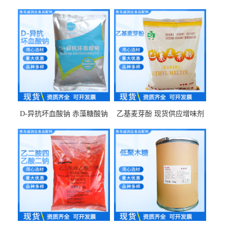
D-异抗坏血酸钠 赤藻糖酸钠
乙基麦芽酚 现货供应增味剂
食品级现货供应
食品级 量大优惠