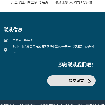
乙二胺四乙酸二钠 食品级
低聚木糖 水溶性膳食纤维
EDTA二钠 现货量大价优
25kg/袋
联系信息
联系人：姬经理
地址：山东省青岛市城阳区正阳中路166号天一仁和财富中心6号楼
525
即刻联系我们吧！
提交留言