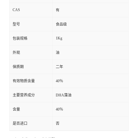
CAS
有
型号
食品级
1Kg
包装规格
外观
油
保质期
二年
有效物质含量
40％
主要营养成分
DHA藻油
含量
40％
是否进口
否