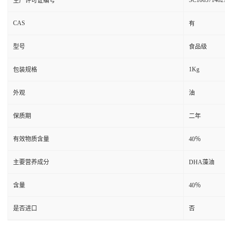
SC106371482
生产许可证编号
CAS
有
型号
食品级
1Kg
包装规格
外观
油
保质期
二年
有效物质含量
40％
主要营养成分
DHA藻油
含量
40％
是否进口
否