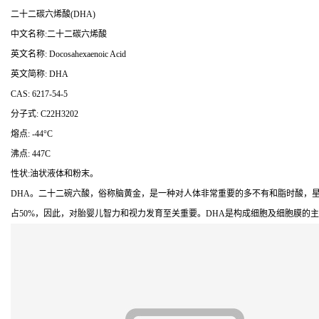
二十二碳六烯酸(DHA)
中文名称:二十二碳六烯酸
英文名称: Docosahexaenoic Acid
英文简称: DHA
CAS: 6217-54-5
分子式: C22H3202
熔点: -44°C
沸点: 447C
性状:油状液体和粉末。
DHA。二十二碗六酸，俗称脑黄金，是一种对人体非常重要的多不有和脂时酸，星于
占50%，因此，对胎婴儿智力和视力发育至关重要。DHA是构成细胞及细胞膜的