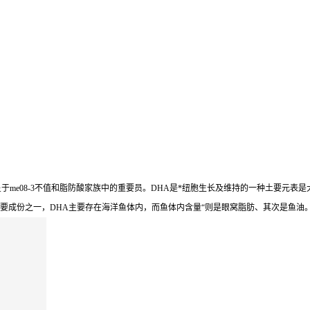
me08-3不值和脂防酸家族中的重要员。DHA是*纽胞生长及维持的一种土要元表是
主要成份之一，DHA主要存在海洋鱼体内，而鱼体内含量“则是眼窝脂肪、其次是鱼油