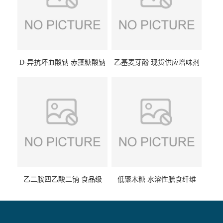
D-异抗坏血酸钠 赤藻糖酸钠
乙基麦芽酚 现货供应增味剂
食品级现货供应
食品级 量大优惠
乙二胺四乙酸二钠 食品级
低聚木糖 水溶性膳食纤维
EDTA二钠 现货量大价优
25kg/袋