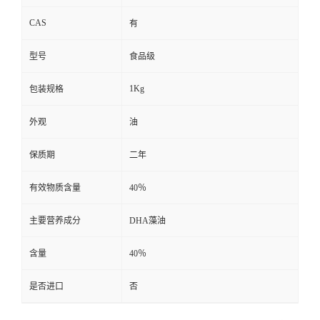
CAS
有
型号
食品级
1Kg
包装规格
外观
油
保质期
二年
有效物质含量
40％
主要营养成分
DHA藻油
含量
40％
是否进口
否