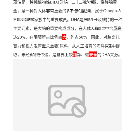
藻油是一种纯植物性
(DHA，
，俗称脑黄
DHA
二十二碳六烯酸
金，是一种对人体非常重要的
，属于Omega-3
多不饱和脂肪酸
家族中的重要成员。DHA是
及维持的一种
不饱和脂肪酸
细胞生长
主要元素，是大脑
的重要构成成分，在人体
中含量高
大脑皮层
达20%，在眼睛所占比例较
大
，约占50%，因此，对胎婴儿
智力和视力发育至关重要)原料，从人工培育的海洋
中提
微藻
取，未经
传递，是世界上较
纯
净、较
安全
的DHA来源。
食物链