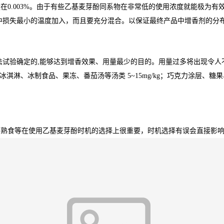
0.003%。由于有些乙基麦芽酚同系物在非常低的使用浓度就能极为有效
中损失最小的温度加入，而且要充分混合。以保证最终产品中增香剂的分
法试验确定的,能够达到增香效果、用量最少的目的。用量过多将出现令人
mg/kg；冰淇淋、冰制食品、果冻、番茄汤等汤类 5~15mg/kg；巧克力涂层
与熟食等在使用乙基麦芽酚时机的选择上很重要，时机选择有误会直接影