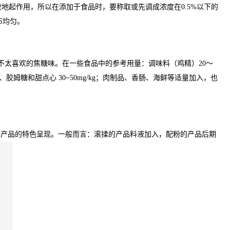
地起作用，所以在添加于食品时，要称取或先调成浓度在0.5%以下的
布均匀。
不太喜欢的焦糖味。在一些食品中的参考用量：调味料（鸡精）20～
、糖果、胶姆糖和甜点心 30~50mg/kg；肉制品、香肠、海鲜等适量加入，也
响产品的特色呈现。一般而言：滚揉的产品料液加入，配粉的产品后期