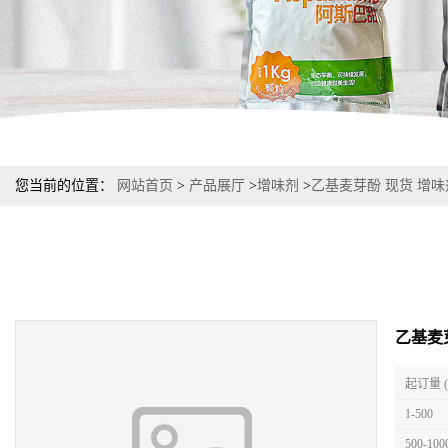
您当前的位置：
网站首页
>
产品展厅
>
增味剂
>
乙基麦芽酚 现货 增
乙基麦
起订量 
1-500
500-100