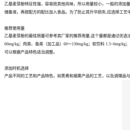
乙基麦芽酚特征性强，容易抢其他风味，所以用量较小，一般的添加量在
储备液，再按配方的配比加入食品。为了防止其升华损失,应选择工艺
推荐使用量
乙基麦芽酚的最徍用量可参考其厂家的推荐用量,这个量都是通过优选
60mg/kg；肉类、鱼类（加工品）60～130mg/kg；软饮料 1.5~6
可以根据产品特色适当调整。
添加时机选择
产品不同的工艺和产品特色，如蒸煮和烟熏产品的工艺，以及调理品