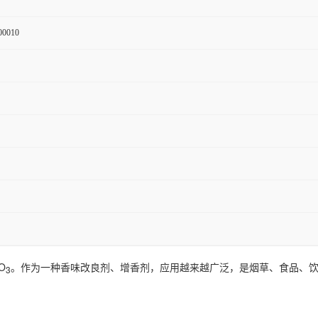
00010
O
。作为一种香味改良剂、增香剂，应用越来越广泛，是烟草、食品、
3