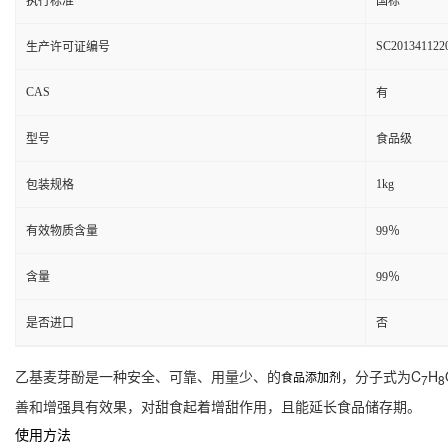
执行标准
国标
SC201341122
生产许可证编号
CAS
有
型号
食品级
1kg
包装规格
有效物质含量
99％
含量
99％
是否进口
否
乙基麦芽酚是一种安全、可靠、用量少、的
，分子式为C
H
食品添加剂
7
8
善和增强具有效果，对甜食起着增甜作用，且能延长食品储存期。
使用方法