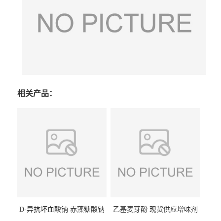
相关产品：
D-异抗坏血酸钠 赤藻糖酸钠
乙基麦芽酚 现货供应增味剂