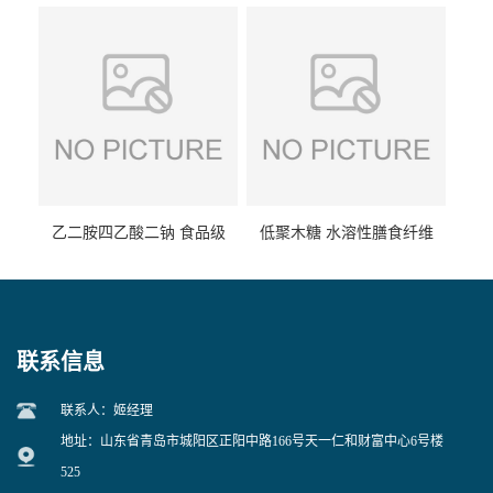
食品级现货供应
食品级 量大优惠
乙二胺四乙酸二钠 食品级
低聚木糖 水溶性膳食纤维
EDTA二钠 现货量大价优
25kg/袋
联系信息
联系人：姬经理
地址：山东省青岛市城阳区正阳中路166号天一仁和财富中心6号楼
525