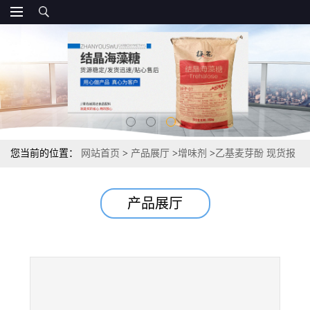
您当前的位置：
网站首页
>
产品展厅
>
增味剂
>
乙基麦芽酚 现货报
价 增味剂食品级 量大优惠
产品展厅