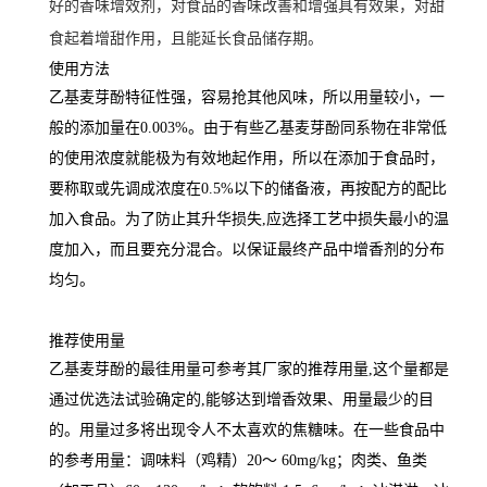
好的香味增效剂，对食品的香味改善和增强具有效果，对甜
食起着增甜作用，且能延长食品储存期。
使用方法
乙基麦芽酚特征性强，容易抢其他风味，所以用量较小，一
般的添加量在0.003%。由于有些乙基麦芽酚同系物在非常低
的使用浓度就能极为有效地起作用，所以在添加于食品时，
要称取或先调成浓度在0.5%以下的储备液，再按配方的配比
加入食品。为了防止其升华损失,应选择工艺中损失最小的温
度加入，而且要充分混合。以保证最终产品中增香剂的分布
均匀。
推荐使用量
乙基麦芽酚的最徍用量可参考其厂家的推荐用量,这个量都是
通过优选法试验确定的,能够达到增香效果、用量最少的目
的。用量过多将出现令人不太喜欢的焦糖味。在一些食品中
的参考用量：调味料（鸡精）20～ 60mg/kg；肉类、鱼类