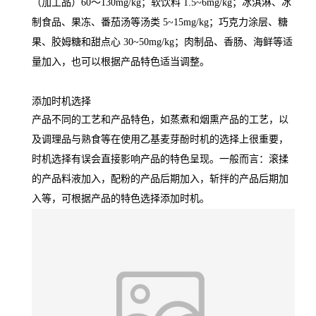
（加工品）60～130mg/kg；软饮料 1.5~6mg/kg；冰淇淋、冰
制食品、果冻、番茄汤等汤类 5~15mg/kg；巧克力涂层、糖
果、胶姆糖和甜点心 30~50mg/kg；肉制品、香肠、海鲜等适
量加入，也可以根据产品特色适当调整。
添加时机选择
产品不同的工艺和产品特色，如蒸煮和烟熏产品的工艺，以
及调理品与熟食等在使用乙基麦芽酚时机的选择上很重要，
时机选择有误会直接影响产品的特色呈现。一般而言：滚揉
的产品料液加入，配粉的产品后期加入，斩拌的产品后期加
入等，可根据产品的特色选择添加时机。