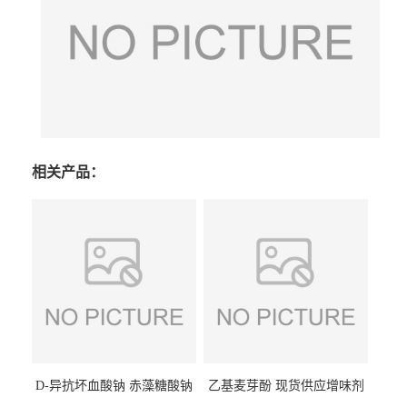
相关产品：
D-异抗坏血酸钠 赤藻糖酸钠
乙基麦芽酚 现货供应增味剂