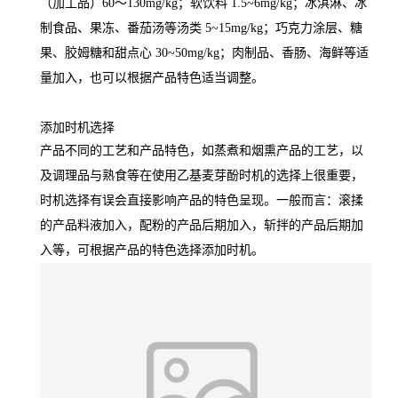
（加工品）60～130mg/kg；软饮料 1.5~6mg/kg；冰淇淋、冰
制食品、果冻、番茄汤等汤类 5~15mg/kg；巧克力涂层、糖
果、胶姆糖和甜点心 30~50mg/kg；肉制品、香肠、海鲜等适
量加入，也可以根据产品特色适当调整。
添加时机选择
产品不同的工艺和产品特色，如蒸煮和烟熏产品的工艺，以
及调理品与熟食等在使用乙基麦芽酚时机的选择上很重要，
时机选择有误会直接影响产品的特色呈现。一般而言：滚揉
的产品料液加入，配粉的产品后期加入，斩拌的产品后期加
入等，可根据产品的特色选择添加时机。