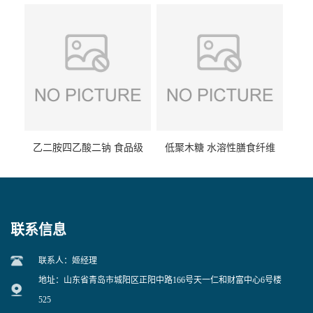
食品级现货供应
食品级 量大优惠
乙二胺四乙酸二钠 食品级
低聚木糖 水溶性膳食纤维
EDTA二钠 现货量大价优
25kg/袋
联系信息
联系人：姬经理
地址：山东省青岛市城阳区正阳中路166号天一仁和财富中心6号楼
525