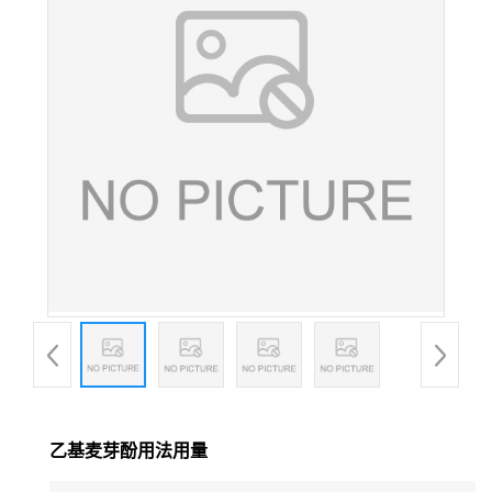
乙基麦芽酚用法用量