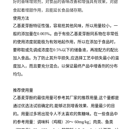
好的香味增效剂，对食品的香味改善和增强具有效果，对甜
食起着增甜作用，且能延长食品储存期。
使用方法
乙基麦芽酚特征性强，容易抢其他风味，所以用量较小，一
般的添加量在0.003%。由于有些乙基麦芽酚同系物在非常低
的使用浓度就能极为有效地起作用，所以在添加于食品时，
要称取或先调成浓度在0.5%以下的储备液，再按配方的配比
加入食品。为了防止其升华损失,应选择工艺中损失最小的温
度加入，而且要充分混合。以保证最终产品中增香剂的分布
均匀。
推荐使用量
乙基麦芽酚的最徍用量可参考其厂家的推荐用量,这个量都是
通过优选法试验确定的,能够达到增香效果、用量最少的目
的。用量过多将出现令人不太喜欢的焦糖味。在一些食品中
的参考用量：调味料（鸡精）20～ 60mg/kg；肉类、鱼类