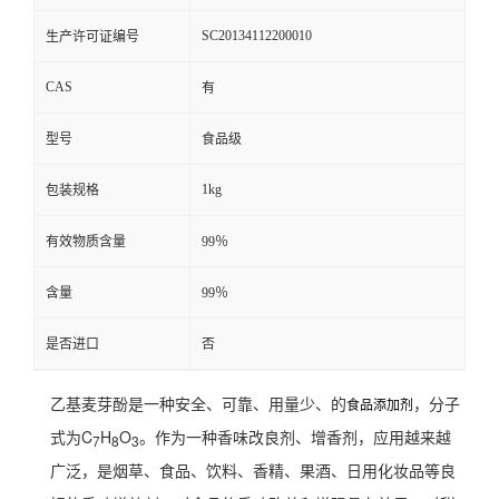
SC20134112200010
生产许可证编号
CAS
有
型号
食品级
1kg
包装规格
有效物质含量
99％
含量
99％
是否进口
否
乙基麦芽酚是一种安全、可靠、用量少、的
，分子
食品添加剂
式为C
H
O
。作为一种香味改良剂、增香剂，应用越来越
7
8
3
广泛，是烟草、食品、饮料、香精、果酒、日用化妆品等良