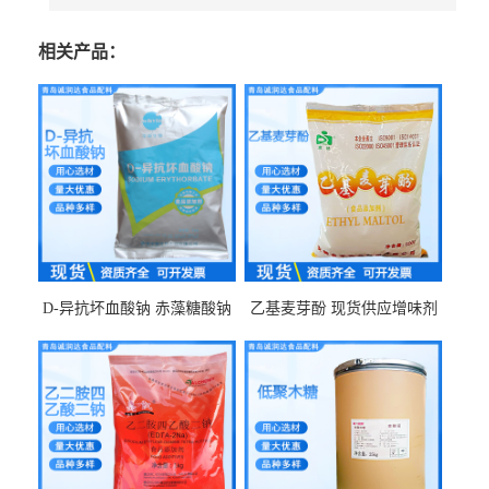
相关产品：
D-异抗坏血酸钠 赤藻糖酸钠
乙基麦芽酚 现货供应增味剂
食品级现货供应
食品级 量大优惠