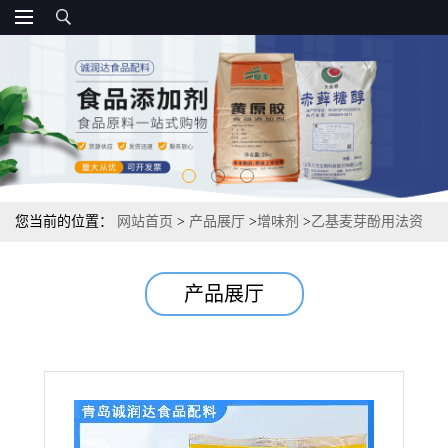
您当前的位置：
网站首页
>
产品展厅
>
增味剂
>
乙基麦芽酚用法资
质报价
产品展厅