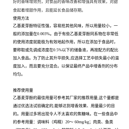
好的香味增效剂，对食品的香味改善和增强具有效果，对甜
食起着增甜作用，且能延长食品储存期。
使用方法
乙基麦芽酚特征性强，容易抢其他风味，所以用量较小，一
般的添加量在0.003%。由于有些乙基麦芽酚同系物在非常低
的使用浓度就能极为有效地起作用，所以在添加于食品时，
要称取或先调成浓度在0.5%以下的储备液，再按配方的配比
加入食品。为了防止其升华损失,应选择工艺中损失最小的温
度加入，而且要充分混合。以保证最终产品中增香剂的分布
均匀。
推荐使用量
乙基麦芽酚的最徍用量可参考其厂家的推荐用量,这个量都是
通过优选法试验确定的,能够达到增香效果、用量最少的目
的。用量过多将出现令人不太喜欢的焦糖味。在一些食品中
的参考用量：调味料（鸡精）20～ 60mg/kg；肉类、鱼类