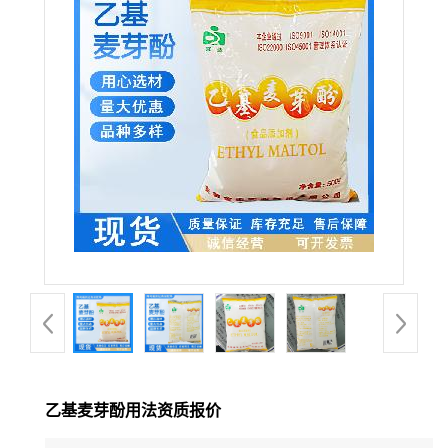
乙基麦芽酚用法资质报价