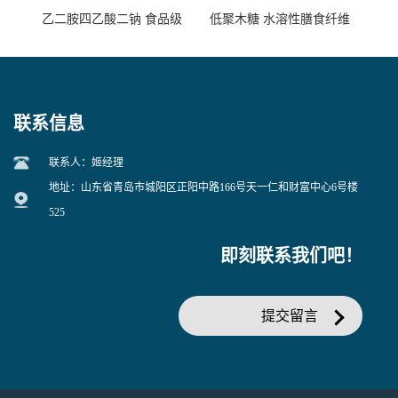
乙二胺四乙酸二钠 食品级
低聚木糖 水溶性膳食纤维
EDTA二钠 现货量大价优
25kg/袋
联系信息
联系人：姬经理
地址：山东省青岛市城阳区正阳中路166号天一仁和财富中心6号楼
525
即刻联系我们吧！
提交留言