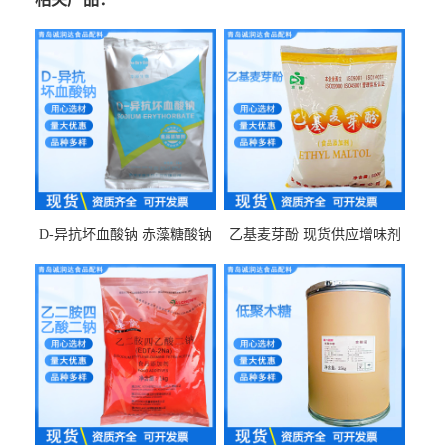
D-异抗坏血酸钠 赤藻糖酸钠
乙基麦芽酚 现货供应增味剂
食品级现货供应
食品级 量大优惠