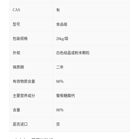
CAS
有
型号
食品级
包装规格
20kg/袋
外观
白色结晶或粉末颗粒
保质期
二年
有效物质含量
98％
主要营养成分
葡萄糖酸钙
含量
98％
是否进口
否