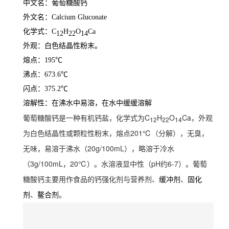
中文名：葡萄糖酸钙
外文名：Calcium Gluconate
化学式：C
H
O
Ca
12
22
14
外观：白色结晶性粉末。
熔点：195℃
沸点：673.6℃
闪点：375.2℃
溶解性：在沸水中易溶，在水中缓缓溶解
葡萄糖酸钙是一种有机钙盐，化学式为C
H
O
Ca，外观
12
22
14
为白色结晶性或颗粒性粉末，熔点201℃（分解），无臭，
无味，易溶于沸水（20g/100mL），略溶于冷水
（3g/100mL，
20℃）。水溶液显中性（pH约6-7）。葡萄
糖酸钙主要用作食品的钙强化剂与营养剂、
、
缓冲剂
固化
、
。
剂
鳌合剂