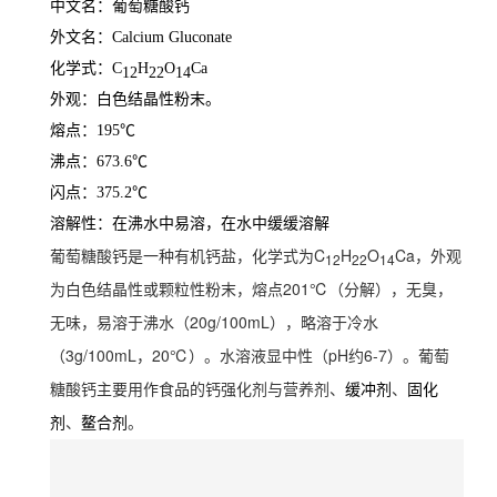
中文名：葡萄糖酸钙
外文名：Calcium Gluconate
化学式：C
H
O
Ca
12
22
14
外观：白色结晶性粉末。
熔点：195℃
沸点：673.6℃
闪点：375.2℃
溶解性：在沸水中易溶，在水中缓缓溶解
葡萄糖酸钙是一种有机钙盐，化学式为C
H
O
Ca，外观
12
22
14
为白色结晶性或颗粒性粉末，熔点201℃（分解），无臭，
无味，易溶于沸水（20g/100mL），略溶于冷水
（3g/100mL，
20℃）。水溶液显中性（pH约6-7）。葡萄
糖酸钙主要用作食品的钙强化剂与营养剂、
、
缓冲剂
固化
、
。
剂
鳌合剂