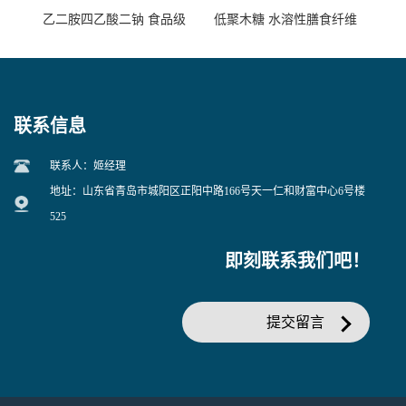
乙二胺四乙酸二钠 食品级
低聚木糖 水溶性膳食纤维
EDTA二钠 现货量大价优
25kg/袋
联系信息
联系人：姬经理
地址：山东省青岛市城阳区正阳中路166号天一仁和财富中心6号楼
525
即刻联系我们吧！
提交留言