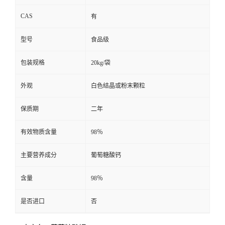
CAS
有
型号
食品级
包装规格
20kg/袋
外观
白色结晶或粉末颗粒
保质期
二年
有效物质含量
98％
主要营养成分
葡萄糖酸钙
含量
98％
是否进口
否