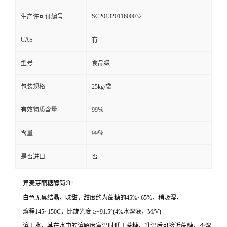
SC20132011600032
生产许可证编号
CAS
有
型号
食品级
包装规格
25kg/袋
有效物质含量
99％
含量
99％
是否进口
否
异麦芽酮糖醇简介:
白色无臭结晶，味甜，甜度约为蔗糖的45%~65%，稍吸湿，
熔程145~150C，比旋光度 ≥+91.5°(4%水溶液，M/V)
溶于水，其在水中的溶解度室温时低于蔗糖，升温后可接近蔗糖，不溶