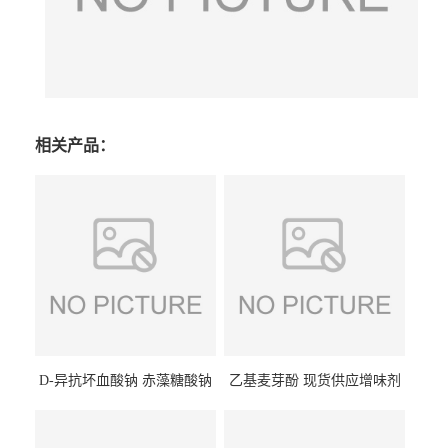
相关产品：
D-异抗坏血酸钠 赤藻糖酸钠
乙基麦芽酚 现货供应增味剂
食品级现货供应
食品级 量大优惠