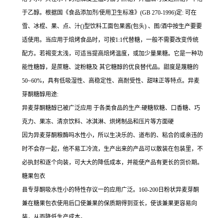
于乙醇。根据国《食品添加剂/使用卫生标准》(GB 270-1996)定: 可在
雪、冰棍、果、点、汁()型饮料工面包果酱(包头) 、图/酒中按生产要要
适使用。当应用于焙烤食品时，可按1:1代替糖，一般不需要改变传统
配方。若褐变太浅，可适当提高焙烤温度，或加少量果糖。它是一种功
能性糖醇，是蔗糖、淀粉糖及 其它糖醇的优良替代品。甜度是蔑糖的
50~60%，具有低吸湿性、高稳定性、高耐受性、甜味正等特点。异麦
芽酮糖醇用途:
异麦芽酮糖醇已被广泛应用 于各类食品的生产:硬糖软糖、口香糖、巧
克力、果冻、清京饮料、冰淇淋、烘烤制品和压片等方面硬
因为异麦芽酮粮酶吗水性小，所以生决乐的、道布的、粘合的或亲违的
时不会存一起，他不易工冷流，生产出来的产品可以散装在包装里，不
必执封和逐个向装，可大大的降低成本，并能使产品有更长的货价期。
糖果包衣
县专芽酮吸水性小的特性存议一的应用广泛。160-200日粉状异麦芽酮
兼在糖果包衣使用后口使兼果的保质期得到亚长，使该兼果更容易向
装，从而降低生产成本。