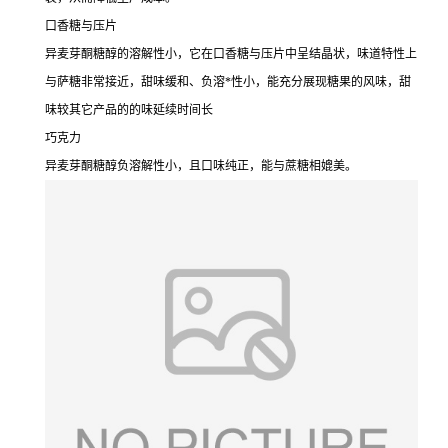
口香糖与压片
异麦芽酮糖醇的溶解性小，它在口香糖与压片中呈结晶状，味道特性上
与萨糖非常接近，甜味缓和、负溶*性小，能充分展现糖果的风味，甜
味较其它产品的的味延续时间长
巧克力
异麦芽酮糖醇负溶解性小，且口味纯正，能与蔗糖相媲美。