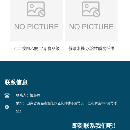
乙二胺四乙酸二钠 食品级
低聚木糖 水溶性膳食纤维
EDTA二钠 现货量大价优
25kg/袋
联系信息
联系人：姬经理
地址：山东省青岛市城阳区正阳中路166号天一仁和财富中心6号楼
525
即刻联系我们吧！