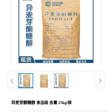
异麦芽酮糖醇 食品级 含量 25kg/袋