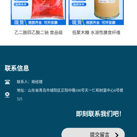
乙二胺四乙酸二钠 食品级
低聚木糖 水溶性膳食纤维
EDTA二钠 现货量大价优
25kg/袋
联系信息
联系人：姬经理
地址：山东省青岛市城阳区正阳中路166号天一仁和财富中心6号楼
525
即刻联系我们吧！
提交留言