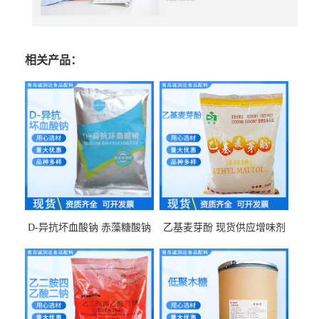
相关产品：
D-异抗坏血酸钠 赤藻糖酸钠
乙基麦芽酚 现货供应增味剂
食品级现货供应
食品级 量大优惠