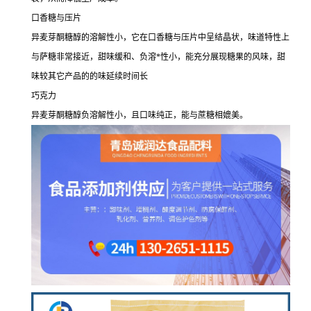
口香糖与压片
异麦芽酮糖醇的溶解性小，它在口香糖与压片中呈结晶状，味道特性上
与萨糖非常接近，甜味缓和、负溶*性小，能充分展现糖果的风味，甜
味较其它产品的的味延续时间长
巧克力
异麦芽酮糖醇负溶解性小，且口味纯正，能与蔗糖相媲美。