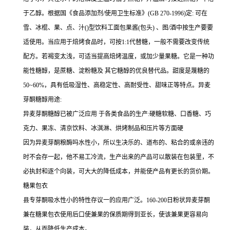
于乙醇。根据国《食品添加剂/使用卫生标准》(GB 270-1996)定: 可在
雪、冰棍、果、点、汁()型饮料工面包果酱(包头) 、图/酒中按生产要要
适使用。当应用于焙烤食品时，可按1:1代替糖，一般不需要改变传统
配方。若褐变太浅，可适当提高焙烤温度，或加少量果糖。它是一种功
能性糖醇，是蔗糖、淀粉糖及 其它糖醇的优良替代品。甜度是蔑糖的
50~60%，具有低吸湿性、高稳定性、高耐受性、甜味正等特点。异麦
芽酮糖醇用途:
异麦芽酮糖醇已被广泛应用 于各类食品的生产:硬糖软糖、口香糖、巧
克力、果冻、清京饮料、冰淇淋、烘烤制品和压片等方面硬
因为异麦芽酮粮酶吗水性小，所以生决乐的、道布的、粘合的或亲违的
时不会存一起，他不易工冷流，生产出来的产品可以散装在包装里，不
必执封和逐个向装，可大大的降低成本，并能使产品有更长的货价期。
糖果包衣
县专芽酮吸水性小的特性存议一的应用广泛。160-200日粉状异麦芽酮
兼在糖果包衣使用后口使兼果的保质期得到亚长，使该兼果更容易向
装，从而降低生产成本。