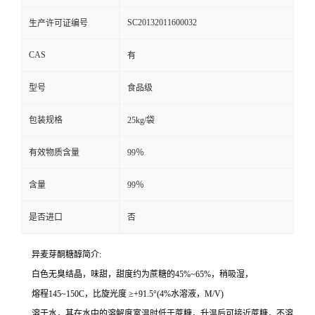
SC20132011600032
生产许可证编号
CAS
有
型号
食品级
包装规格
25kg/袋
有效物质含量
99％
含量
99％
是否进口
否
异麦芽酮糖醇简介:
白色无臭结晶，味甜，甜度约为蔗糖的45%~65%，稍吸湿，
熔程145~150C，比旋光度 ≥+91.5°(4%水溶液，M/V)
溶于水，其在水中的溶解度室温时低于蔗糖，升温后可接近蔗糖，不溶