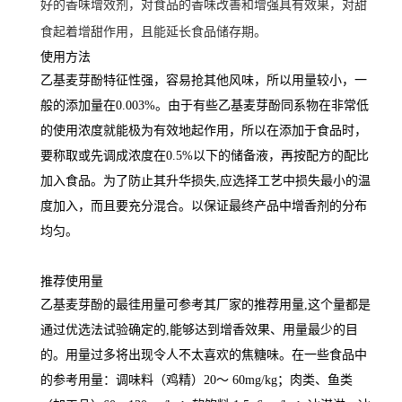
好的香味增效剂，对食品的香味改善和增强具有效果，对甜
食起着增甜作用，且能延长食品储存期。
使用方法
乙基麦芽酚特征性强，容易抢其他风味，所以用量较小，一
般的添加量在0.003%。由于有些乙基麦芽酚同系物在非常低
的使用浓度就能极为有效地起作用，所以在添加于食品时，
要称取或先调成浓度在0.5%以下的储备液，再按配方的配比
加入食品。为了防止其升华损失,应选择工艺中损失最小的温
度加入，而且要充分混合。以保证最终产品中增香剂的分布
均匀。
推荐使用量
乙基麦芽酚的最徍用量可参考其厂家的推荐用量,这个量都是
通过优选法试验确定的,能够达到增香效果、用量最少的目
的。用量过多将出现令人不太喜欢的焦糖味。在一些食品中
的参考用量：调味料（鸡精）20～ 60mg/kg；肉类、鱼类