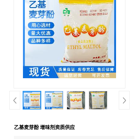
乙基麦芽酚 增味剂资质供应