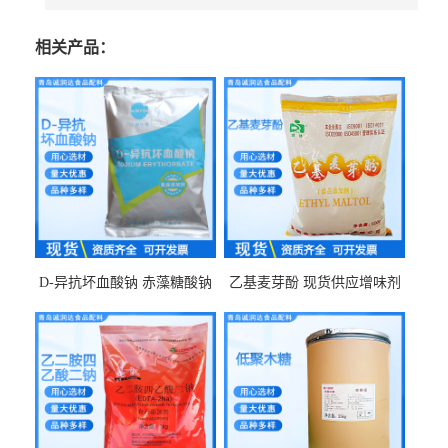
相关产品：
D-异抗坏血酸钠 赤藻糖酸钠
乙基麦芽酚 现货供应增味剂
食品级现货供应
食品级 量大优惠