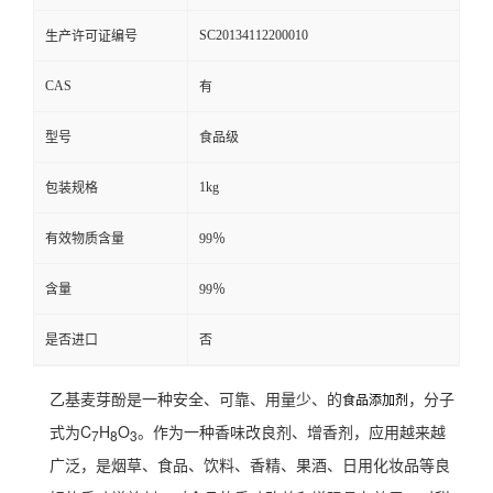
SC20134112200010
生产许可证编号
CAS
有
型号
食品级
1kg
包装规格
有效物质含量
99％
含量
99％
是否进口
否
乙基麦芽酚是一种安全、可靠、用量少、的
，分子
食品添加剂
式为C
H
O
。作为一种香味改良剂、增香剂，应用越来越
7
8
3
广泛，是烟草、食品、饮料、香精、果酒、日用化妆品等良