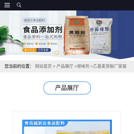
您当前的位置：
网站首页
>
产品展厅
>
增味剂
>
乙基麦芽酚厂家报
价直销 源头
产品展厅