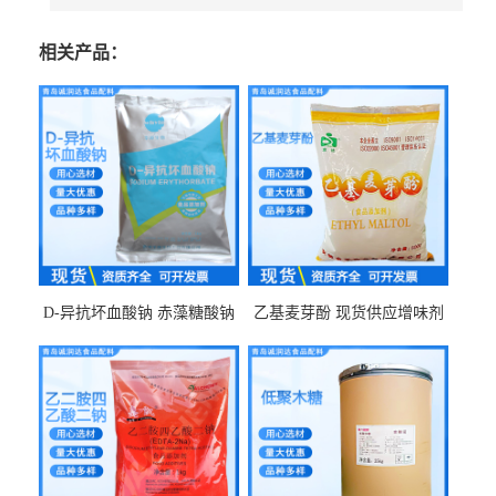
相关产品：
D-异抗坏血酸钠 赤藻糖酸钠
乙基麦芽酚 现货供应增味剂
食品级现货供应
食品级 量大优惠