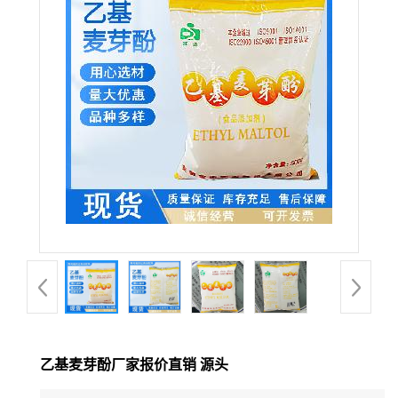
乙基麦芽酚厂家报价直销 源头