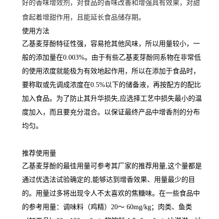
好的香味增效剂，对食品的香味改善和增强具有效果，对甜
食起着增甜作用，且能延长食品储存期。
使用方法
乙基麦芽酚特征性强，容易抢其他风味，所以用量较小，一
般的添加量在0.003%。由于有些乙基麦芽酚同系物在非常低
的使用浓度就能极为有效地起作用，所以在添加于食品时，
要称取或先调成浓度在0.5%以下的储备液，再按配方的配比
加入食品。为了防止其升华损失,应选择工艺中损失最小的温
度加入，而且要充分混合。以保证最终产品中增香剂的分布
均匀。
推荐使用量
乙基麦芽酚的最徍用量可参考其厂家的推荐用量,这个量都是
通过优选法试验确定的,能够达到增香效果、用量最少的目
的。用量过多将出现令人不太喜欢的焦糖味。在一些食品中
的参考用量：调味料（鸡精）20～ 60mg/kg；肉类、鱼类