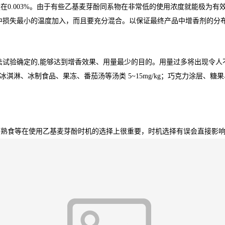
0.003%。由于有些乙基麦芽酚同系物在非常低的使用浓度就能极为有效
中损失最小的温度加入，而且要充分混合。以保证最终产品中增香剂的分
法试验确定的,能够达到增香效果、用量最少的目的。用量过多将出现令人
mg/kg；冰淇淋、冰制食品、果冻、番茄汤等汤类 5~15mg/kg；巧克力涂层
与熟食等在使用乙基麦芽酚时机的选择上很重要，时机选择有误会直接影