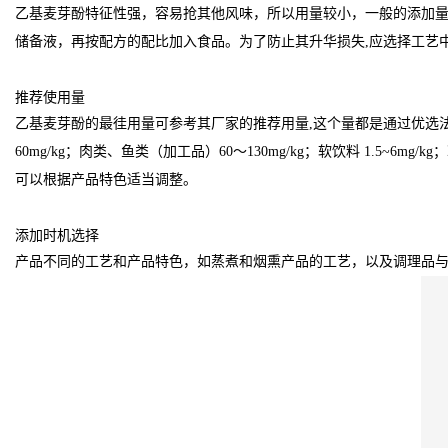
乙基麦芽酚特征性强，容易抢其他风味，所以用量较小，一般的添加量在
储备液，再按配方的配比加入食品。为了防止其升华损失,应选择工艺
推荐使用量
乙基麦芽酚的最徍用量可参考其厂家的推荐用量,这个量都是通过优选
60mg/kg；肉类、鱼类（加工品）60～130mg/kg；软饮料 1.5~6
可以根据产品特色适当调整。
添加时机选择
产品不同的工艺和产品特色，如蒸煮和烟熏产品的工艺，以及调理品