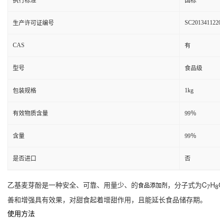
执行标准
国标
SC201341122
生产许可证编号
CAS
有
型号
食品级
1kg
包装规格
有效物质含量
99％
含量
99％
是否进口
否
乙基麦芽酚是一种安全、可靠、用量少、的
，分子式为C
H
食品添加剂
7
8
善和增强具有效果，对甜食起着增甜作用，且能延长食品储存期。
使用方法