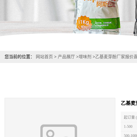
您当前的位置：
网站首页
>
产品展厅
>
增味剂
>
乙基麦芽酚厂家报价直
乙基麦
起订量 
1-500
500-100