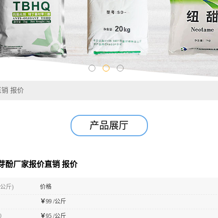
销 报价
产品展厅
芽酚厂家报价直销 报价
(公斤)
价格
￥
99 /公斤
0
￥
95 /公斤