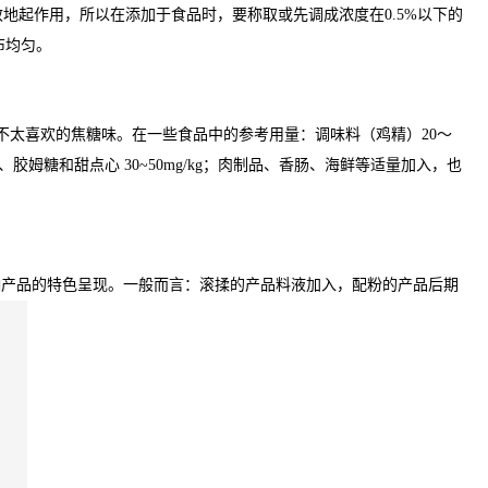
地起作用，所以在添加于食品时，要称取或先调成浓度在0.5%以下的
布均匀。
不太喜欢的焦糖味。在一些食品中的参考用量：调味料（鸡精）20～
、糖果、胶姆糖和甜点心 30~50mg/kg；肉制品、香肠、海鲜等适量加入，也
响产品的特色呈现。一般而言：滚揉的产品料液加入，配粉的产品后期