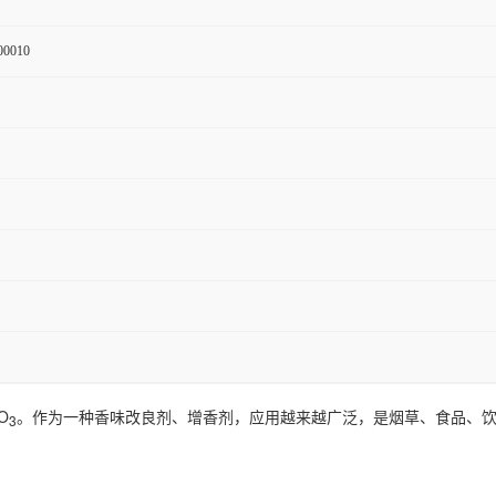
00010
O
。作为一种香味改良剂、增香剂，应用越来越广泛，是烟草、食品、
3