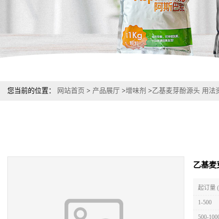
您当前的位置：
网站首页
>
产品展厅
>
增味剂
>
乙基麦芽酚源头 用法
乙基麦
起订量 
1-500
500-100