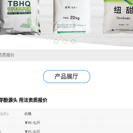
资质报价
产品展厅
芽酚源头 用法资质报价
(公斤)
价格
￥
99 /公斤
0
￥
95 /公斤