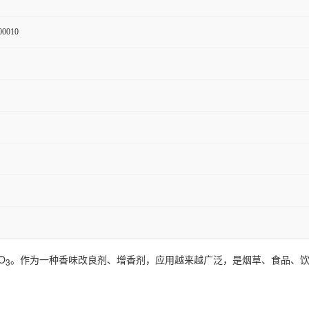
00010
O
。作为一种香味改良剂、增香剂，应用越来越广泛，是烟草、食品、
3