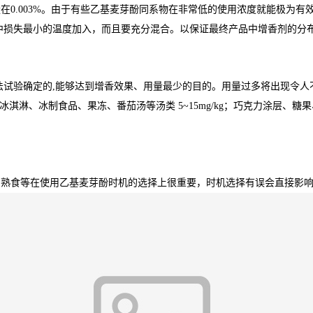
0.003%。由于有些乙基麦芽酚同系物在非常低的使用浓度就能极为有效
中损失最小的温度加入，而且要充分混合。以保证最终产品中增香剂的分
法试验确定的,能够达到增香效果、用量最少的目的。用量过多将出现令人
mg/kg；冰淇淋、冰制食品、果冻、番茄汤等汤类 5~15mg/kg；巧克力涂层
与熟食等在使用乙基麦芽酚时机的选择上很重要，时机选择有误会直接影