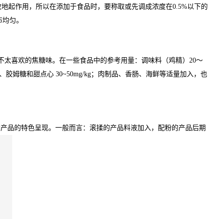
地起作用，所以在添加于食品时，要称取或先调成浓度在0.5%以下的
布均匀。
不太喜欢的焦糖味。在一些食品中的参考用量：调味料（鸡精）20～
、糖果、胶姆糖和甜点心 30~50mg/kg；肉制品、香肠、海鲜等适量加入，也
响产品的特色呈现。一般而言：滚揉的产品料液加入，配粉的产品后期