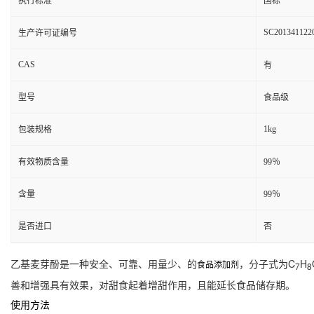
执行标准
国标
SC201341122
生产许可证编号
CAS
有
型号
食品级
1kg
包装规格
有效物质含量
99％
含量
99％
是否进口
否
乙基麦芽酚是一种安全、可靠、用量少、的
，分子式为C
H
食品添加剂
7
8
善和增强具有效果，对甜食起着增甜作用，且能延长食品储存期。
使用方法