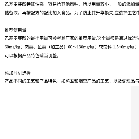
乙基麦芽酚特征性强，容易抢其他风味，所以用量较小，一般的添加量在
储备液，再按配方的配比加入食品。为了防止其升华损失,应选择工艺
推荐使用量
乙基麦芽酚的最徍用量可参考其厂家的推荐用量,这个量都是通过优选
60mg/kg；肉类、鱼类（加工品）60～130mg/kg；软饮料 1.5~6
可以根据产品特色适当调整。
添加时机选择
产品不同的工艺和产品特色，如蒸煮和烟熏产品的工艺，以及调理品